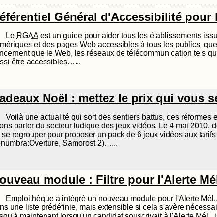
éférentiel Général d'Accessibilité pour
Le
RGAA
est un guide pour aider tous les établissements issus
mériques et des pages Web accessibles à tous les publics, quel
ncernent que le Web, les réseaux de télécommunication tels que
ssi être accessibles…...
adeaux Noël : mettez le prix qui vous s
Voilà une actualité qui sort des sentiers battus, des réformes 
lons parler du secteur ludique des jeux vidéos. Le 4 mai 2010, 
 se regrouper pour proposer un pack de 6 jeux vidéos aux tarifs 
numbra:Overture, Samorost 2)…...
ouveau module : Filtre pour l'Alerte Mél
Emploithèque a intégré un nouveau module pour l'Alerte Mél., c
ns une liste prédéfinie, mais extensible si cela s'avère nécessai
squ'à maintenant lorsqu'un candidat souscrivait à l'Alerte Mél., i