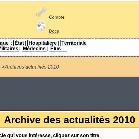
Compte
Docs
ique
:
État
|
Hospitalière
|
Territoriale
ilitaires
|
Médecins
|
Élus…
➜
Archives actualités 2010
Archive des actualités 2010
cle qui vous intéresse, cliquez sur son titre