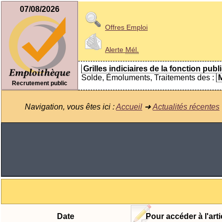
07/08/2026
Offres Emploi
Alerte
Mél.
Grilles indiciaires de la fonction publ
Solde, Émoluments, Traitements des :
M
Recrutement public
Navigation, vous êtes ici :
Accueil
➜
Actualités récentes
Date
Pour accéder à l'arti