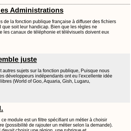
 les Administrations
 de la fonction publique française à diffuser des fichiers
 que soit leur handicap. Bien que les règles ne
 les canaux de téléphonie et télévisuels doivent eux
emble juste
et autres sujets sur la fonction publique, Puisque nous
des développeurs indépendants ont eu l'excellente idée
libres (World of Goo, Aquaria, Gish, Lugaru,
.
e module est un filtre spécifiant un métier à choisir
re (possibilité de rajouter un métier selon la demande).
l devait choisir une région, une rubrique et