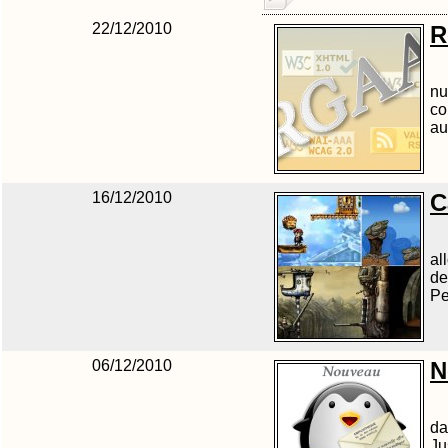
22/12/2010
R
nu
co
au
16/12/2010
C
al
de
Pe
06/12/2010
N
da
Ju