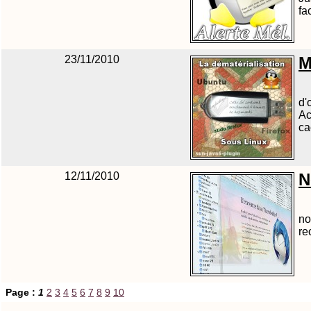
fa
23/11/2010
M
d'
Ac
ca
12/11/2010
N
no
re
Page :
1
2
3
4
5
6
7
8
9
10