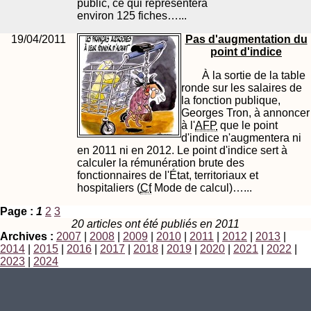
public, ce qui représentera
environ 125 fiches…...
19/04/2011
Pas d'augmentation du
point d'indice
À la sortie de la table
ronde sur les salaires de
la fonction publique,
Georges Tron, à annoncer
à l'
AFP
que le point
d'indice n'augmentera ni
en 2011 ni en 2012. Le point d'indice sert à
calculer la rémunération brute des
fonctionnaires de l'État, territoriaux et
hospitaliers (
Cf
Mode de calcul)…...
Page :
1
2
3
20 articles ont été publiés en 2011
Archives :
2007
|
2008
|
2009
|
2010
|
2011
|
2012
|
2013
|
2014
|
2015
|
2016
|
2017
|
2018
|
2019
|
2020
|
2021
|
2022
|
2023
|
2024