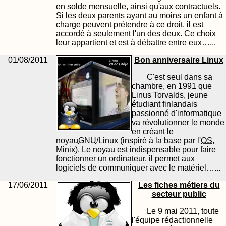
en solde mensuelle, ainsi qu'aux contractuels.
Si les deux parents ayant au moins un enfant à
charge peuvent prétendre à ce droit, il est
accordé à seulement l'un des deux. Ce choix
leur appartient et est à débattre entre eux…...
01/08/2011
Bon anniversaire Linux
C'est seul dans sa
chambre, en 1991 que
Linus Torvalds, jeune
étudiant finlandais
passionné d'informatique
va révolutionner le monde
en créant le
noyau
GNU
/Linux (inspiré à la base par l'
OS
,
Minix). Le noyau est indispensable pour faire
fonctionner un ordinateur, il permet aux
logiciels de communiquer avec le matériel…...
17/06/2011
Les fiches métiers du
secteur public
Le 9 mai 2011, toute
l'équipe rédactionnelle