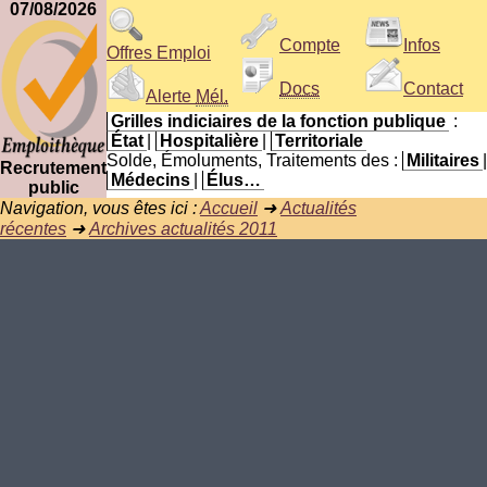
07/08/2026
Compte
Infos
Offres Emploi
Docs
Contact
Alerte
Mél.
Grilles indiciaires de la fonction publique
:
État
|
Hospitalière
|
Territoriale
Solde, Émoluments, Traitements des :
Militaires
|
Recrutement
Médecins
|
Élus…
public
Navigation, vous êtes ici :
Accueil
➜
Actualités
récentes
➜
Archives actualités 2011