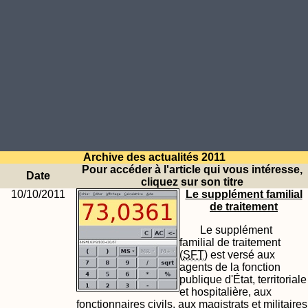
Archive des actualités 2011
Pour accéder à l'article qui vous intéresse,
Date
cliquez sur son titre
10/10/2011
Le supplément familial
de traitement
Le supplément
familial de traitement
(
SFT
) est versé aux
agents de la fonction
publique d'État, territoriale
et hospitalière, aux
fonctionnaires civils, aux magistrats et militaires