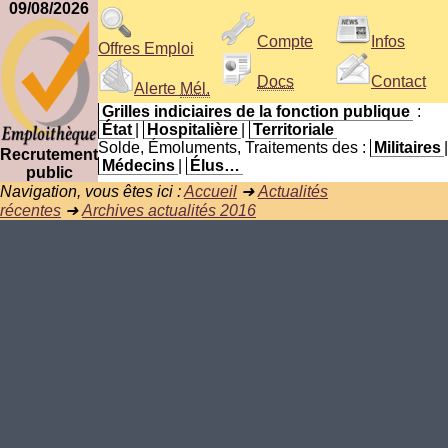
09/08/2026
Compte
Infos
Offres Emploi
Docs
Contact
Alerte
Mél.
Grilles indiciaires de la fonction publique
:
État
|
Hospitalière
|
Territoriale
Solde, Émoluments, Traitements des :
Militaires
|
Recrutement
Médecins
|
Élus…
public
Navigation, vous êtes ici :
Accueil
➜
Actualités
récentes
➜
Archives actualités 2016