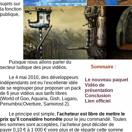
sujets sur
la fonction
publique,
Puisque nous allons parler du
Sommaire :
secteur ludique des jeux vidéos.
Le 4 mai 2010, des développeurs
Le nouveau paquet
indépendants ont eu l'excellente idée
Vidéo de
de se regrouper pour proposer un pack
présentation
de 6 jeux vidéos aux tarifs libres
Conclusion
(World of Goo, Aquaria, Gish, Lugaru,
Lien officiel
Penumbra:Overture, Samorost 2).
Le principe est simple,
l'acheteur est libre de mettre le
prix qu'il considère honnête
pour le jeu commandé. Toutes
les sommes sont acceptées, l'acheteur peut décider de
payer 0,10 € à 1 000 € voire plus et de répartir cette somme