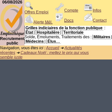
06/08/2026
Compte
Infos
Offres Emploi
Docs
Contact
Alerte
Mél.
Grilles indiciaires de la fonction publique
:
État
|
Hospitalière
|
Territoriale
Solde, Émoluments, Traitements des :
Militaires
|
Recrutement
Médecins
|
Élus…
public
Navigation, vous êtes ici :
Accueil
➜
Actualités
récentes
➜
Cadeaux Noël : mettez le prix qui vous
semble juste