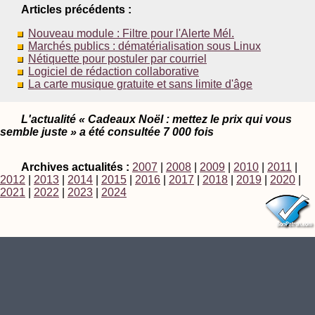
Articles précédents :
Nouveau module : Filtre pour l'Alerte Mél.
Marchés publics : dématérialisation sous Linux
Nétiquette pour postuler par courriel
Logiciel de rédaction collaborative
La carte musique gratuite et sans limite d'âge
L'actualité « Cadeaux Noël : mettez le prix qui vous
semble juste » a été consultée 7 000 fois
Archives actualités :
2007
|
2008
|
2009
|
2010
|
2011
|
2012
|
2013
|
2014
|
2015
|
2016
|
2017
|
2018
|
2019
|
2020
|
2021
|
2022
|
2023
|
2024