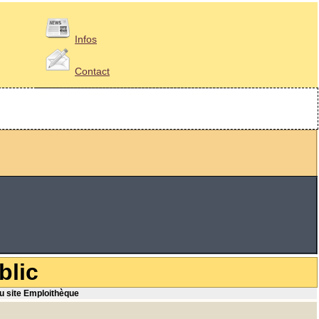
Infos
Contact
blic
du site Emploithèque