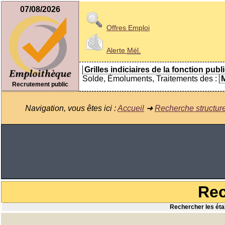
07/08/2026
Offres Emploi
Alerte
Mél.
Grilles indiciaires de la fonction publ
Solde, Émoluments, Traitements des :
M
Recrutement public
Navigation, vous êtes ici :
Accueil
➜
Recherche structur
Rec
Rechercher les étab