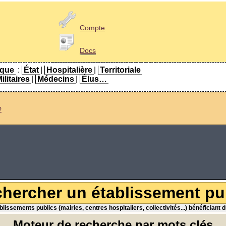
Compte
Docs
ique
:
État
|
Hospitalière
|
Territoriale
ilitaires
|
Médecins
|
Élus…
e
hercher un établissement pu
lissements publics (mairies, centres hospitaliers, collectivités...) bénéficiant 
Moteur de recherche par mots clés