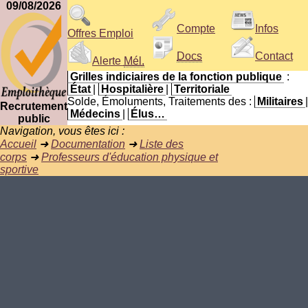
09/08/2026
Compte
Infos
Offres Emploi
Docs
Contact
Alerte
Mél.
Grilles indiciaires de la fonction publique
:
État
|
Hospitalière
|
Territoriale
Solde, Émoluments, Traitements des :
Militaires
|
Recrutement
Médecins
|
Élus…
public
Navigation, vous êtes ici :
Accueil
➜
Documentation
➜
Liste des
corps
➜
Professeurs d'éducation physique et
sportive