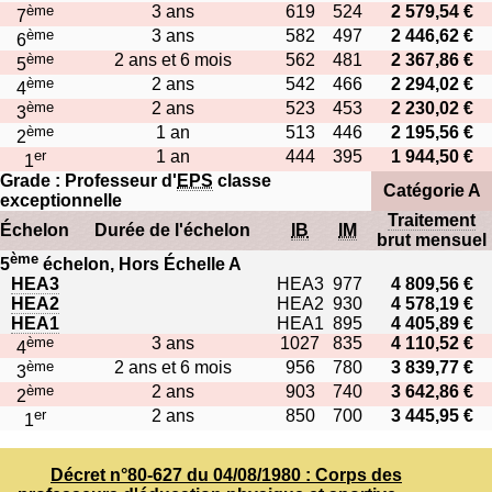
ème
3 ans
619
524
2 579,54 €
7
ème
3 ans
582
497
2 446,62 €
6
ème
2 ans et 6 mois
562
481
2 367,86 €
5
ème
2 ans
542
466
2 294,02 €
4
ème
2 ans
523
453
2 230,02 €
3
ème
1 an
513
446
2 195,56 €
2
er
1 an
444
395
1 944,50 €
1
Grade : Professeur d'
EPS
classe
Catégorie A
exceptionnelle
Traitement
Échelon
Durée de l'échelon
IB
IM
brut mensuel
ème
5
échelon, Hors Échelle A
HEA3
HEA3
977
4 809,56 €
HEA2
HEA2
930
4 578,19 €
HEA1
HEA1
895
4 405,89 €
ème
3 ans
1027
835
4 110,52 €
4
ème
2 ans et 6 mois
956
780
3 839,77 €
3
ème
2 ans
903
740
3 642,86 €
2
er
2 ans
850
700
3 445,95 €
1
Décret n°80-627 du 04/08/1980 : Corps des