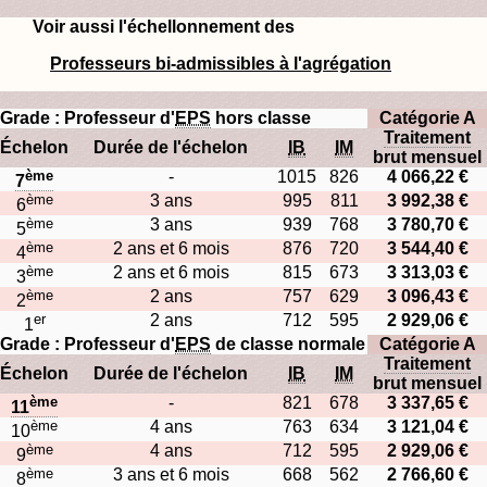
Voir aussi l'échellonnement des
Professeurs bi-admissibles à l'agrégation
Grade : Professeur d'
EPS
hors classe
Catégorie A
Traitement
Échelon
Durée de l'échelon
IB
IM
brut mensuel
ème
-
1015
826
4 066,22 €
7
ème
3 ans
995
811
3 992,38 €
6
ème
3 ans
939
768
3 780,70 €
5
ème
2 ans et 6 mois
876
720
3 544,40 €
4
ème
2 ans et 6 mois
815
673
3 313,03 €
3
ème
2 ans
757
629
3 096,43 €
2
er
2 ans
712
595
2 929,06 €
1
Grade : Professeur d'
EPS
de classe normale
Catégorie A
Traitement
Échelon
Durée de l'échelon
IB
IM
brut mensuel
ème
-
821
678
3 337,65 €
11
ème
4 ans
763
634
3 121,04 €
10
ème
4 ans
712
595
2 929,06 €
9
ème
3 ans et 6 mois
668
562
2 766,60 €
8