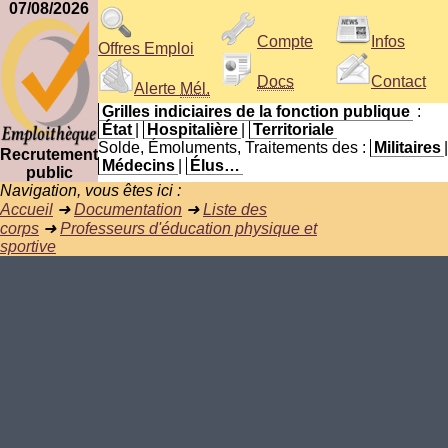
07/08/2026
Compte
Infos
Offres Emploi
Docs
Contact
Alerte
Mél.
Grilles indiciaires de la fonction publique
:
État
|
Hospitalière
|
Territoriale
Solde, Émoluments, Traitements des :
Militaires
|
Recrutement
Médecins
|
Élus…
public
Navigation, vous êtes ici :
Accueil
➜
Documentation
➜
Liste des
corps
➜
Professeurs d'éducation physique et
sportive