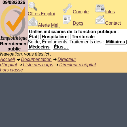
09/08/2026
Compte
Infos
Offres Emploi
Docs
Contact
Alerte
Mél.
Grilles indiciaires de la fonction publique
:
État
|
Hospitalière
|
Territoriale
Solde, Émoluments, Traitements des :
Militaires
|
Recrutement
Médecins
|
Élus…
public
Navigation, vous êtes ici :
Accueil
➜
Documentation
➜
Directeur
d'hôpital
➜
Liste des corps
➜
Directeur d'hôpital
hors classe