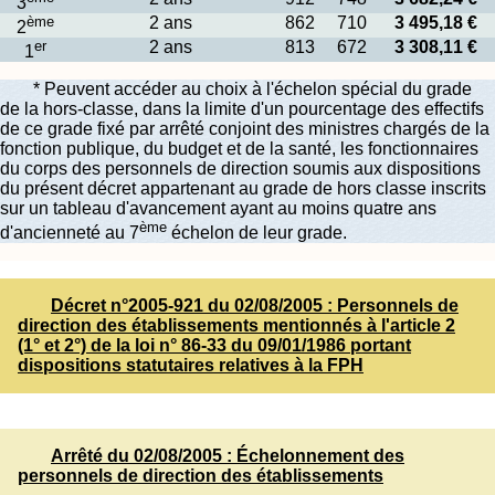
3
ème
2 ans
862
710
3 495,18 €
2
er
2 ans
813
672
3 308,11 €
1
* Peuvent accéder au choix à l'échelon spécial du grade
de la hors-classe, dans la limite d'un pourcentage des effectifs
de ce grade fixé par arrêté conjoint des ministres chargés de la
fonction publique, du budget et de la santé, les fonctionnaires
du corps des personnels de direction soumis aux dispositions
du présent décret appartenant au grade de hors classe inscrits
sur un tableau d'avancement ayant au moins quatre ans
ème
d'ancienneté au 7
échelon de leur grade.
Décret n°2005-921 du 02/08/2005 : Personnels de
direction des établissements mentionnés à l'article 2
(1° et 2°) de la loi n° 86-33 du 09/01/1986 portant
dispositions statutaires relatives à la FPH
Arrêté du 02/08/2005 : Échelonnement des
personnels de direction des établissements