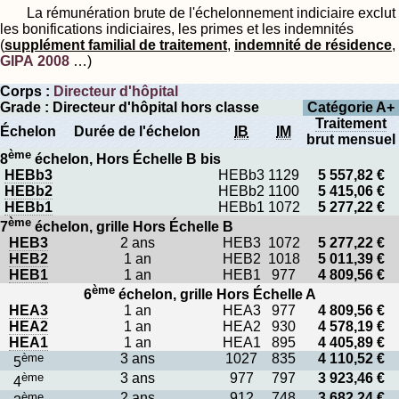
La rémunération brute de l'échelonnement indiciaire exclut
les bonifications indiciaires, les primes et les indemnités
(
supplément familial de traitement
,
indemnité de résidence
,
GIPA 2008
…)
Corps :
Directeur d'hôpital
Grade : Directeur d'hôpital hors classe
Catégorie A+
Traitement
Échelon
Durée de l'échelon
IB
IM
brut mensuel
ème
8
échelon, Hors Échelle B bis
HEBb3
HEBb3
1129
5 557,82 €
HEBb2
HEBb2
1100
5 415,06 €
HEBb1
HEBb1
1072
5 277,22 €
ème
7
échelon, grille Hors Échelle B
HEB3
2 ans
HEB3
1072
5 277,22 €
HEB2
1 an
HEB2
1018
5 011,39 €
HEB1
1 an
HEB1
977
4 809,56 €
ème
6
échelon, grille Hors Échelle A
HEA3
1 an
HEA3
977
4 809,56 €
HEA2
1 an
HEA2
930
4 578,19 €
HEA1
1 an
HEA1
895
4 405,89 €
ème
3 ans
1027
835
4 110,52 €
5
ème
3 ans
977
797
3 923,46 €
4
ème
2 ans
912
748
3 682,24 €