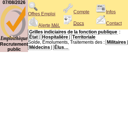
07/08/2026
Compte
Infos
Offres Emploi
Docs
Contact
Alerte
Mél.
Grilles indiciaires de la fonction publique
:
État
|
Hospitalière
|
Territoriale
Solde, Émoluments, Traitements des :
Militaires
|
Recrutement
Médecins
|
Élus…
public