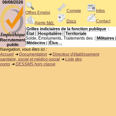
06/08/2026
Compte
Infos
Offres Emploi
Docs
Contact
Alerte
Mél.
Grilles indiciaires de la fonction publique
:
État
|
Hospitalière
|
Territoriale
Solde, Émoluments, Traitements des :
Militaires
|
Recrutement
Médecins
|
Élus…
public
Navigation, vous êtes ici :
Accueil
➜
Documentation
➜
Directeur d'établissement
sanitaire, social et médico-social
➜
Liste des
corps
➜
DESSMS hors classe