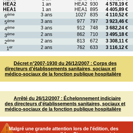
HEA2
1 an
HEA2
930
4 578,19 €
HEA1
1 an
HEA1
895
4 405,89 €
ème
3 ans
1027
835
4 110,52 €
6
ème
3 ans
977
797
3 923,46 €
5
ème
3 ans
912
748
3 682,24 €
4
ème
2 ans
862
710
3 495,18 €
3
ème
2 ans
813
672
3 308,11 €
2
er
2 ans
762
633
3 116,12 €
1
Décret n°2007-1930 du 26/12/2007 : Corps des
directeurs d'établissements sanitaires, sociaux et
médico-sociaux de la fonction publique hospitalière
Arrêté du 26/12/2007 : Échelonnement indiciaire
des directeurs d'établissements sanitaires, sociaux et
médico-sociaux de la fonction publique hospitalière
Malgré une grande attention lors de l'édition, des