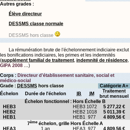
Autres grades :
Élève directeur
DESSMS classe normale
DESSMS hors classe
La rémunération brute de l'échelonnement indiciaire exclut
les bonifications indiciaires, les primes et les indemnités
(
supplément familial de traitement
,
indemnité de résidence
,
GIPA 2008
…)
Corps :
Directeur d'établissement sanitaire, social et
médico-social
Grade :
DESSMS
hors classe
Catégorie A+
Traitement
Échelon
Durée de l'échelon
IB
IM
brut mensuel
Échelon fonctionnel : Hors Échelle B
HEB3
HEB3
1072
5 277,22 €
HEB2
HEB2
1018
5 011,39 €
HEB1
HEB1
977
4 809,56 €
ème
7
échelon, grille Hors Échelle A
HEA3
1 an
HEA3
977
4 809,56 €