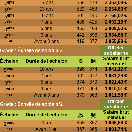
ème
17 ans
558
478
2 353,09 €
7
ème
13 ans
529
458
2 254,63 €
6
ème
10 ans
505
440
2 166,02 €
5
ème
7 ans
486
425
2 092,18 €
4
ème
5 ans
460
408
2 008,50 €
3
ème
3 ans
441
393
1 934,65 €
2
er
Avant 3 ans
419
377
1 855,89 €
1
Officier
Grade : Échelle de solde n°3
subalterne
Salaire brut
Échelon
Durée de l'échelon
IB
IM
mensuel
ème
10 ans
396
374
1 841,12 €
5
ème
7 ans
385
372
1 831,28 €
4
ème
5 ans
374
370
1 821,43 €
3
ème
3 ans
371
369
1 816,51 €
2
er
Avant 3 ans
370
368
1 811,58 €
1
Officier
Grade : Échelle de solde n°2
subalterne
Salaire brut
Échelon
Durée de l'échelon
IB
IM
mensuel
ème
1 an
368
367
1 806,66 €
2
er
Avant 1 an
367
366
1 801,74 €
1