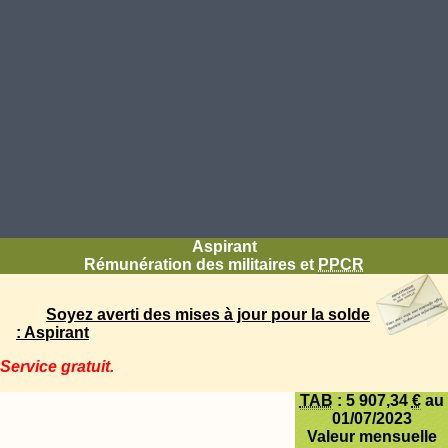
Aspirant
Rémunération des militaires et
PPCR
Soyez averti des mises à jour pour la solde
: Aspirant
Service gratuit.
TAB
:
5 907,34
€
au
01/07/2023
Valeur mensuelle