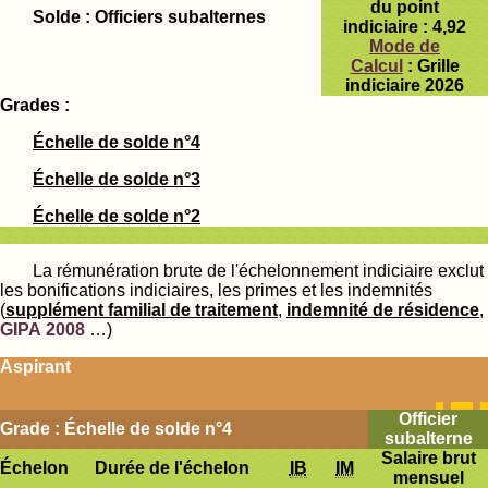
du point
Solde : Officiers subalternes
indiciaire :
4,92
Mode de
Calcul
: Grille
indiciaire 2026
Grades :
Échelle de solde n°4
Échelle de solde n°3
Échelle de solde n°2
La rémunération brute de l'échelonnement indiciaire exclut
les bonifications indiciaires, les primes et les indemnités
(
supplément familial de traitement
,
indemnité de résidence
,
GIPA 2008
…)
Aspirant
Officier
Grade : Échelle de solde n°4
subalterne
Salaire brut
Échelon
Durée de l'échelon
IB
IM
mensuel