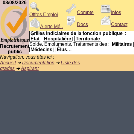
08/08/2026
Compte
Infos
Offres Emploi
Docs
Contact
Alerte
Mél.
Grilles indiciaires de la fonction publique
:
État
|
Hospitalière
|
Territoriale
Solde, Émoluments, Traitements des :
Militaires
|
Recrutement
Médecins
|
Élus…
public
Navigation, vous êtes ici :
Accueil
➜
Documentation
➜
Liste des
grades
➜
Aspirant