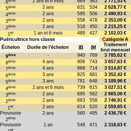
ème
2 ans et 6 mois
669
563
2 771,53 €
6
ème
2 ans
631
534
2 628,77 €
5
ème
2 ans
595
506
2 490,93 €
4
ème
2 ans
558
478
2 353,09 €
3
ème
2 ans
518
450
2 215,25 €
2
er
1 an et 6 mois
489
427
2 102,03 €
1
Puéricultrice hors classe
Catégorie A
Traitement
Échelon
Durée de l'échelon
IB
IM
brut mensuel
ème
-
940
769
3 785,62 €
9
ème
4 ans
906
743
3 657,63 €
8
ème
4 ans
868
714
3 514,87 €
7
ème
3 ans
825
681
3 352,42 €
6
ème
3 ans
781
648
3 189,96 €
5
ème
2 ans et 6 mois
739
615
3 027,51 €
4
ème
2 ans
695
582
2 865,06 €
3
ème
2 ans
663
558
2 746,91 €
2
er
2 ans
614
520
2 559,85 €
1
Provisoire
2 ans
580
495
2 436,78 €
ème
2
Provisoire
1 an
548
471
2 318,63 €
er