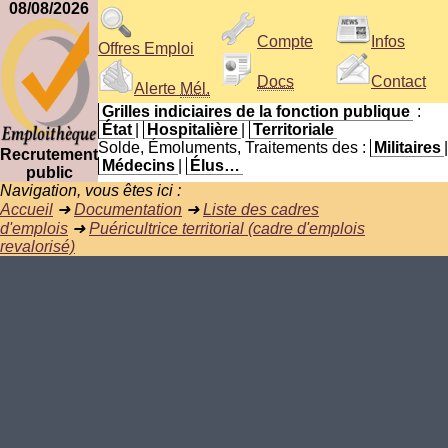
08/08/2026
Compte
Infos
Offres Emploi
Docs
Contact
Alerte
Mél.
Grilles indiciaires de la fonction publique
:
État
|
Hospitalière
|
Territoriale
Solde, Émoluments, Traitements des :
Militaires
|
Recrutement
Médecins
|
Élus…
public
Navigation, vous êtes ici :
Accueil
➜
Documentation
➜
Liste des cadres
d'emplois
➜
Puéricultrice territorial (cadre d'emplois
revalorisé)