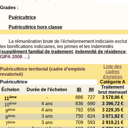
Grades :
Puéricultrice
Puéricultrice hors classe
La rémunération brute de l'échelonnement indiciaire exclut
les bonifications indiciaires, les primes et les indemnités
(
supplément familial de traitement
,
indemnité de résidence
,
GIPA 2008
…)
Liste des
Puéricultrice territorial (cadre d'emplois
cadres
revalorisé)
d'emplois
Puéricultrice
Catégorie A
Traitement
Échelon
Durée de l'échelon
IB
IM
brut mensuel
ème
-
886
727
3 578,86 €
11
ème
4 ans
836
690
3 396,72 €
10
ème
4 ans
792
656
3 229,35 €
9
ème
3 ans
750
624
3 071,82 €
8
ème
3 ans
709
593
2 919,21 €
7