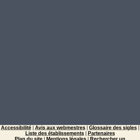
Accessibilité
|
Avis aux webmestres
|
Glossaire des sigles
|
Liste des établissements
|
Partenaires
Plan du site
|
Mentions légales
|
Rechercher un