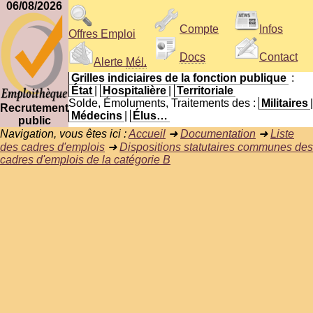
06/08/2026
Compte
Infos
Offres Emploi
Docs
Contact
Alerte
Mél.
Grilles indiciaires de la fonction publique
:
État
|
Hospitalière
|
Territoriale
Solde, Émoluments, Traitements des :
Militaires
|
Recrutement
Médecins
|
Élus…
public
Navigation, vous êtes ici :
Accueil
➜
Documentation
➜
Liste
des cadres d'emplois
➜
Dispositions statutaires communes des
cadres d'emplois de la catégorie B