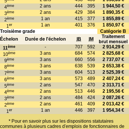
5
ème
2 ans
444
395
1 944,50 €
4
ème
2 ans
429
384
1 890,35 €
3
ème
1 an
415
377
1 855,89 €
2
er
1 an
401
376
1 850,97 €
1
Troisième grade
Catégorie B
Traitement
Échelon
Durée de l'échelon
IB
IM
brut mensuel
ème
-
707
592
2 914,29 €
11
ème
3 ans
684
574
2 825,68 €
10
ème
3 ans
660
556
2 737,07 €
9
ème
3 ans
638
539
2 653,38 €
8
ème
3 ans
604
513
2 525,39 €
7
ème
3 ans
573
489
2 407,24 €
6
ème
2 ans
547
470
2 313,71 €
5
ème
2 ans
513
446
2 195,56 €
4
ème
2 ans
484
424
2 087,26 €
3
ème
2 ans
461
409
2 013,42 €
2
er
1 an
446
397
1 954,34 €
1
* Pour en savoir plus sur les dispositions statutaires
communes à plusieurs cadres d'emplois de fonctionnaires de