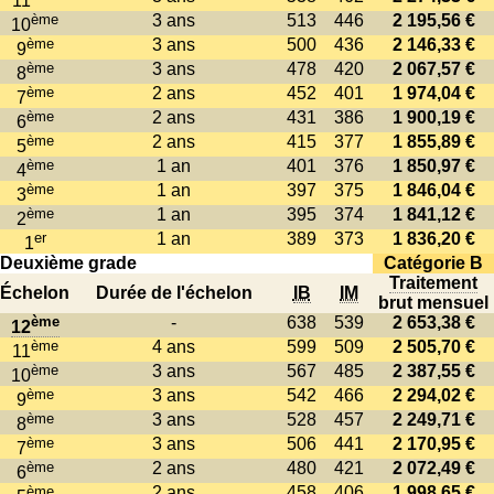
11
ème
3 ans
513
446
2 195,56 €
10
ème
3 ans
500
436
2 146,33 €
9
ème
3 ans
478
420
2 067,57 €
8
ème
2 ans
452
401
1 974,04 €
7
ème
2 ans
431
386
1 900,19 €
6
ème
2 ans
415
377
1 855,89 €
5
ème
1 an
401
376
1 850,97 €
4
ème
1 an
397
375
1 846,04 €
3
ème
1 an
395
374
1 841,12 €
2
er
1 an
389
373
1 836,20 €
1
Deuxième grade
Catégorie B
Traitement
Échelon
Durée de l'échelon
IB
IM
brut mensuel
ème
-
638
539
2 653,38 €
12
ème
4 ans
599
509
2 505,70 €
11
ème
3 ans
567
485
2 387,55 €
10
ème
3 ans
542
466
2 294,02 €
9
ème
3 ans
528
457
2 249,71 €
8
ème
3 ans
506
441
2 170,95 €
7
ème
2 ans
480
421
2 072,49 €
6
ème
2 ans
458
406
1 998,65 €