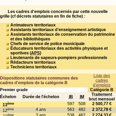
Les cadres d'emplois concernés par cette nouvelle
grille (cf décrets statutaires en fin de fiche) :
Animateurs territoriaux
Assistants territoriaux d'enseignement artistique
Assistants territoriaux de conservation du patrimoine
et des bibliothèques
Chefs de service de police municipale
Éducateurs territoriaux des activités physiques et
sportives (
APS
)
Lieutenants de sapeurs-pompiers professionnels
Rédacteurs territoriaux
Techniciens territoriaux
Liste des
Dispositions statutaires communes des
cadres
cadres d'emplois de la catégorie B
d'emplois
Premier grade
Catégorie B
Traitement
Échelon
Durée de l'échelon
IB
IM
brut mensuel
ème
-
597
508
2 500,77 €
13
ème
4 ans
563
482
2 372,78 €
12
ème
3 ans
538
462
2 274,33 €