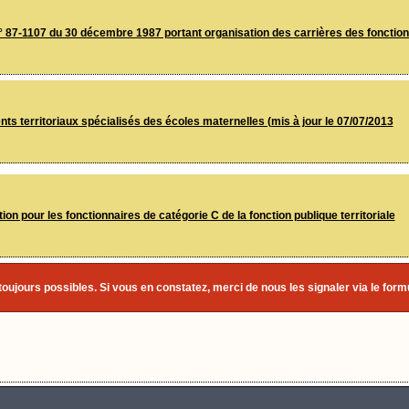
n° 87-1107 du 30 décembre 1987 portant organisation des carrières des fonctionn
ts territoriaux spécialisés des écoles maternelles (mis à jour le 07/07/2013
n pour les fonctionnaires de catégorie C de la fonction publique territoriale
 toujours possibles. Si vous en constatez, merci de nous les signaler via le form