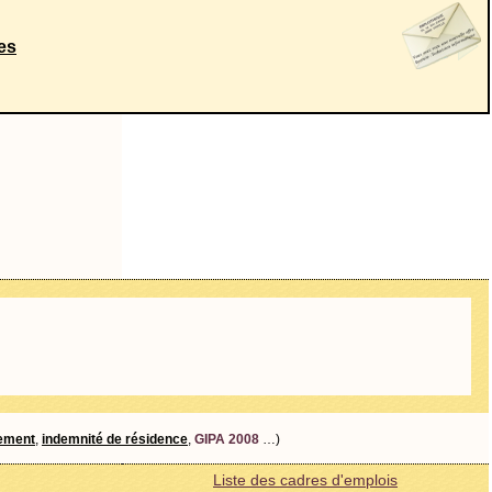
les
tement
,
indemnité de résidence
,
GIPA 2008
…)
Liste des cadres d'emplois