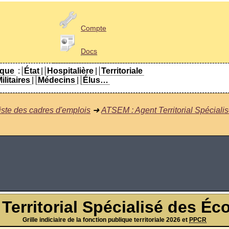
Compte
Docs
ique
:
État
|
Hospitalière
|
Territoriale
ilitaires
|
Médecins
|
Élus…
iste des cadres d'emplois
➜
ATSEM : Agent Territorial Spéciali
erritorial Spécialisé des Éc
Grille indiciaire de la fonction publique territoriale 2026 et
PPCR