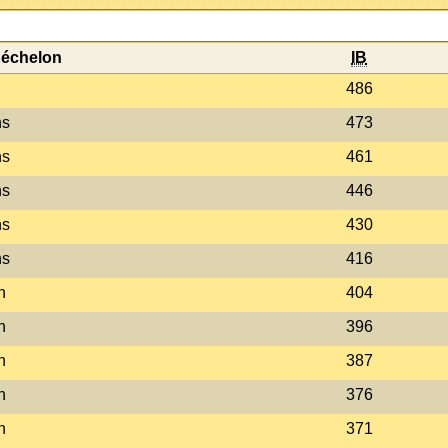
'échelon
IB
486
ns
473
ns
461
ns
446
ns
430
ns
416
n
404
n
396
n
387
n
376
n
371