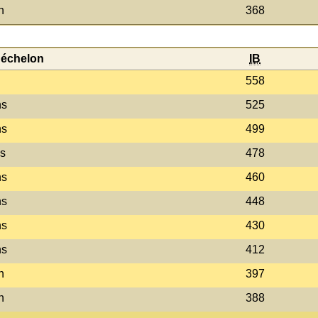
n
368
'échelon
IB
558
ns
525
ns
499
s
478
ns
460
ns
448
ns
430
ns
412
n
397
n
388