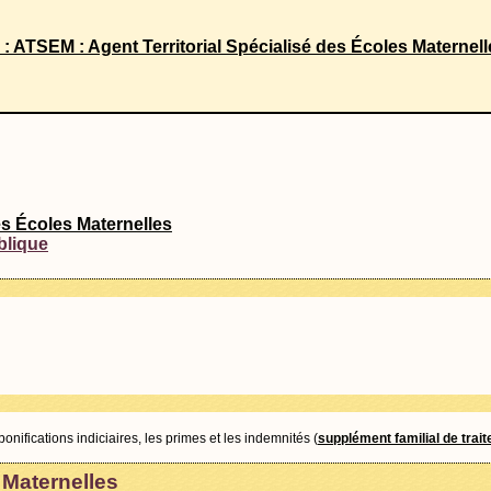
re : ATSEM : Agent Territorial Spécialisé des Écoles Maternel
es Écoles Maternelles
blique
nifications indiciaires, les primes et les indemnités (
supplément familial de trai
 Maternelles