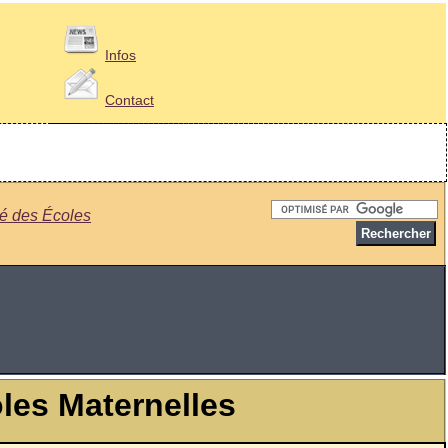
Infos
Contact
sé des Écoles
oles Maternelles