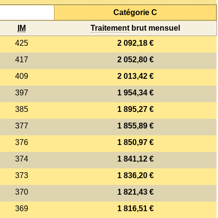
Catégorie C
IM
Traitement
brut mensuel
425
2 092,18 €
417
2 052,80 €
409
2 013,42 €
397
1 954,34 €
385
1 895,27 €
377
1 855,89 €
376
1 850,97 €
374
1 841,12 €
373
1 836,20 €
370
1 821,43 €
369
1 816,51 €