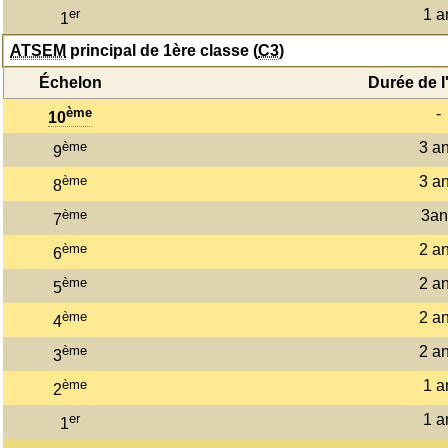
er
1 a
1
ATSEM
principal de 1ère classe (
C3
)
Échelon
Durée de l
ème
-
10
ème
3 a
9
ème
3 a
8
ème
3an
7
ème
2 a
6
ème
2 a
5
ème
2 a
4
ème
2 a
3
ème
1 a
2
er
1 a
1