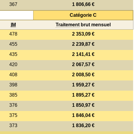
367
1 806,66 €
Catégorie C
IM
Traitement
brut mensuel
478
2 353,09 €
455
2 239,87 €
435
2 141,41 €
420
2 067,57 €
408
2 008,50 €
398
1 959,27 €
385
1 895,27 €
376
1 850,97 €
375
1 846,04 €
373
1 836,20 €