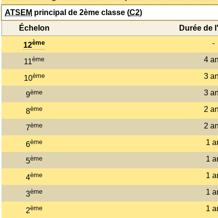
ATSEM
principal de 2ème classe (
C2
)
Échelon
Durée de l
ème
-
12
ème
4 a
11
ème
3 a
10
ème
3 a
9
ème
2 a
8
ème
2 a
7
ème
1 a
6
ème
1 a
5
ème
1 a
4
ème
1 a
3
ème
1 a
2