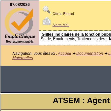
07/08/2026
Offres Emploi
Alerte
Mél.
Grilles indiciaires de la fonction publ
Solde, Émoluments, Traitements des :
M
Recrutement public
Navigation, vous êtes ici :
Accueil
➜
Documentation
➜
L
Maternelles
ATSEM : Agent T