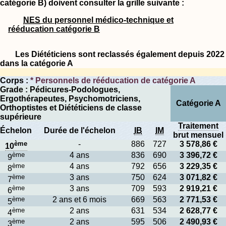
catégorie B) doivent consulter la grille suivante :
NES
du personnel médico-technique et
rééducation catégorie B
Les Diététiciens sont reclassés également depuis 2022
dans la catégorie A
Corps :
* Personnels de rééducation de catégorie A
Grade : Pédicures-Podologues,
Ergothérapeutes, Psychomotriciens,
Catégorie A
Orthoptistes et Diététiciens de classe
supérieure
Traitement
Échelon
Durée de l'échelon
IB
IM
brut mensuel
ème
-
886
727
3 578,86 €
10
ème
4 ans
836
690
3 396,72 €
9
ème
4 ans
792
656
3 229,35 €
8
ème
3 ans
750
624
3 071,82 €
7
ème
3 ans
709
593
2 919,21 €
6
ème
2 ans et 6 mois
669
563
2 771,53 €
5
ème
2 ans
631
534
2 628,77 €
4
ème
2 ans
595
506
2 490,93 €
3