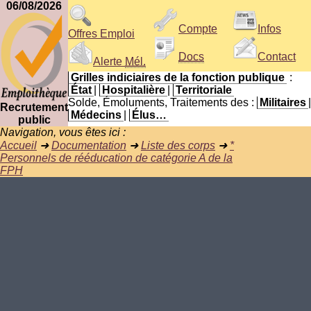
06/08/2026
Compte
Infos
Offres Emploi
Docs
Contact
Alerte
Mél.
Grilles indiciaires de la fonction publique
:
État
|
Hospitalière
|
Territoriale
Solde, Émoluments, Traitements des :
Militaires
|
Recrutement
Médecins
|
Élus…
public
Navigation, vous êtes ici :
Accueil
➜
Documentation
➜
Liste des corps
➜
*
Personnels de rééducation de catégorie A de la
FPH