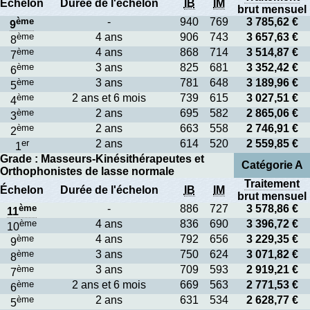
Échelon
Durée de l'échelon
IB
IM
brut mensuel
ème
-
940
769
3 785,62 €
9
ème
4 ans
906
743
3 657,63 €
8
ème
4 ans
868
714
3 514,87 €
7
ème
3 ans
825
681
3 352,42 €
6
ème
3 ans
781
648
3 189,96 €
5
ème
2 ans et 6 mois
739
615
3 027,51 €
4
ème
2 ans
695
582
2 865,06 €
3
ème
2 ans
663
558
2 746,91 €
2
er
2 ans
614
520
2 559,85 €
1
Grade : Masseurs-Kinésithérapeutes et
Catégorie A
Orthophonistes de lasse normale
Traitement
Échelon
Durée de l'échelon
IB
IM
brut mensuel
ème
-
886
727
3 578,86 €
11
ème
4 ans
836
690
3 396,72 €
10
ème
4 ans
792
656
3 229,35 €
9
ème
3 ans
750
624
3 071,82 €
8
ème
3 ans
709
593
2 919,21 €
7
ème
2 ans et 6 mois
669
563
2 771,53 €
6
ème
2 ans
631
534
2 628,77 €
5