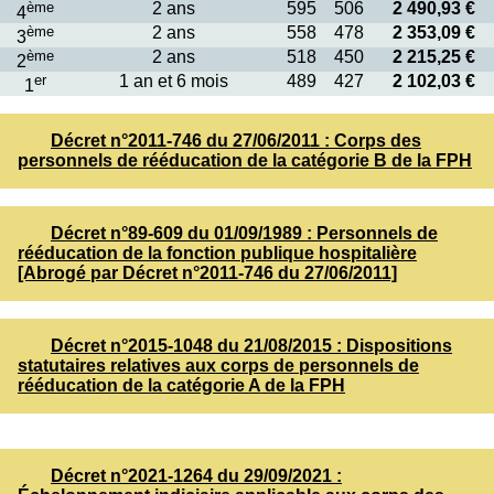
ème
2 ans
595
506
2 490,93 €
4
ème
2 ans
558
478
2 353,09 €
3
ème
2 ans
518
450
2 215,25 €
2
er
1 an et 6 mois
489
427
2 102,03 €
1
Décret n°2011-746 du 27/06/2011 : Corps des
personnels de rééducation de la catégorie B de la FPH
Décret n°89-609 du 01/09/1989 : Personnels de
rééducation de la fonction publique hospitalière
[Abrogé par Décret n°2011-746 du 27/06/2011]
Décret n°2015-1048 du 21/08/2015 : Dispositions
statutaires relatives aux corps de personnels de
rééducation de la catégorie A de la FPH
Décret n°2021-1264 du 29/09/2021 :