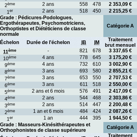
ème
2 ans
558
478
2 353,09 €
2
er
2 ans
518
450
2 215,25 €
1
Grade : Pédicures-Podologues,
Ergothérapeutes, Psychomotriciens,
Catégorie A
Orthoptistes et Diététiciens de classe
normale
Traitement
Échelon
Durée de l'échelon
IB
IM
brut mensuel
ème
-
821
678
3 337,65 €
11
ème
4 ans
778
645
3 175,20 €
10
ème
4 ans
732
610
3 002,90 €
9
ème
3 ans
693
580
2 855,21 €
8
ème
3 ans
653
550
2 707,53 €
7
ème
3 ans
611
518
2 550,00 €
6
ème
2 ans et 6 mois
576
491
2 417,09 €
5
ème
2 ans
544
468
2 303,86 €
4
ème
2 ans
514
447
2 200,48 €
3
ème
1 an et 6 mois
484
424
2 087,26 €
2
er
1 an
444
395
1 944,50 €
1
Grade : Masseurs-Kinésithérapeutes et
Catégorie A
Orthophonistes de classe supérieure
Traitement