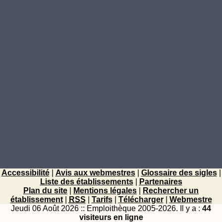
Accessibilité
|
Avis aux webmestres
|
Glossaire des sigles
|
Liste des établissements
|
Partenaires
Plan du site
|
Mentions légales
|
Rechercher un
établissement
|
RSS
|
Tarifs
|
Télécharger
|
Webmestre
Jeudi 06 Août 2026 :: Emploithèque 2005-2026.
Il y a :
44
visiteurs en ligne