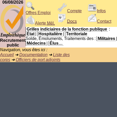
06/08/2026
Compte
Infos
Offres Emploi
Docs
Contact
Alerte
Mél.
Grilles indiciaires de la fonction publique
:
État
|
Hospitalière
|
Territoriale
Solde, Émoluments, Traitements des :
Militaires
|
Recrutement
Médecins
|
Élus…
public
Navigation, vous êtes ici :
Accueil
➜
Documentation
➜
Liste des
corps
➜
Officiers de port adjoints