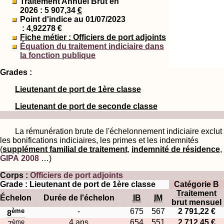
Traitement Annuel Brut en
2026 : 5 907,34
€
Point d'indice au 01/07/2023
: 4,92278 €
Fiche métier : Officiers de port adjoints
Équation du traitement indiciaire dans
la fonction publique
Grades :
Lieutenant de port de 1ère classe
Lieutenant de port de seconde classe
La rémunération brute de l'échelonnement indiciaire exclut
les bonifications indiciaires, les primes et les indemnités
(
supplément familial de traitement
,
indemnité de résidence
,
GIPA 2008
…)
Corps :
Officiers de port adjoints
Grade : Lieutenant de port de 1ère classe
Catégorie B
Traitement
Échelon
Durée de l'échelon
IB
IM
brut mensuel
ème
-
675
567
2 791,22 €
8
ème
4 ans
654
551
2 712,45 €