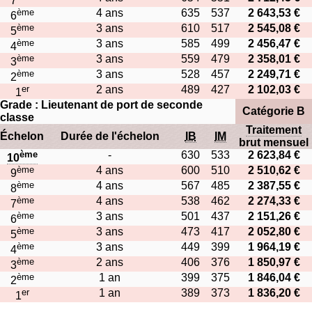
7
ème
4 ans
635
537
2 643,53 €
6
ème
3 ans
610
517
2 545,08 €
5
ème
3 ans
585
499
2 456,47 €
4
ème
3 ans
559
479
2 358,01 €
3
ème
3 ans
528
457
2 249,71 €
2
er
2 ans
489
427
2 102,03 €
1
Grade : Lieutenant de port de seconde
Catégorie B
classe
Traitement
Échelon
Durée de l'échelon
IB
IM
brut mensuel
ème
-
630
533
2 623,84 €
10
ème
4 ans
600
510
2 510,62 €
9
ème
4 ans
567
485
2 387,55 €
8
ème
4 ans
538
462
2 274,33 €
7
ème
3 ans
501
437
2 151,26 €
6
ème
3 ans
473
417
2 052,80 €
5
ème
3 ans
449
399
1 964,19 €
4
ème
2 ans
406
376
1 850,97 €
3
ème
1 an
399
375
1 846,04 €
2
er
1 an
389
373
1 836,20 €
1