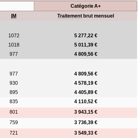
Catégorie A+
IM
Traitement
brut mensuel
1072
5 277,22 €
1018
5 011,39 €
977
4 809,56 €
977
4 809,56 €
930
4 578,19 €
895
4 405,89 €
835
4 110,52 €
801
3 943,15 €
759
3 736,39 €
721
3 549,33 €