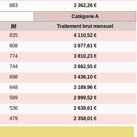
683
3 362,26 €
Catégorie A
IM
Traitement
brut mensuel
835
4 110,52 €
808
3 977,61 €
774
3 810,23 €
744
3 662,55 €
698
3 436,10 €
648
3 189,96 €
589
2 899,52 €
536
2 638,61 €
479
2 358,01 €