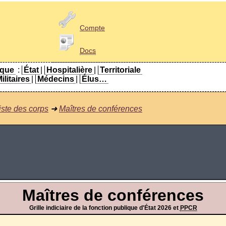
Compte
Docs
ique
:
État
|
Hospitalière
|
Territoriale
ilitaires
|
Médecins
|
Élus…
iste des corps
➜
Maîtres de conférences
Maîtres de conférences
Grille indiciaire de la fonction publique d'État 2026 et
PPCR