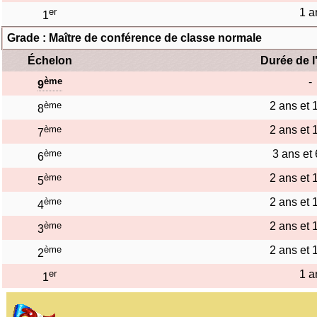
er
1 a
1
Grade : Maître de conférence de classe normale
Échelon
Durée de l
ème
-
9
ème
2 ans et 
8
ème
2 ans et 
7
ème
3 ans et
6
ème
2 ans et 
5
ème
2 ans et 
4
ème
2 ans et 
3
ème
2 ans et 
2
er
1 a
1