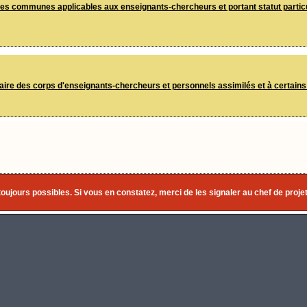
ires communes applicables aux enseignants-chercheurs et portant statut partic
aire des corps d'enseignants-chercheurs et personnels assimilés et à certain
toujours possibles. Si vous en constatez, merci de les signaler au chef de projet