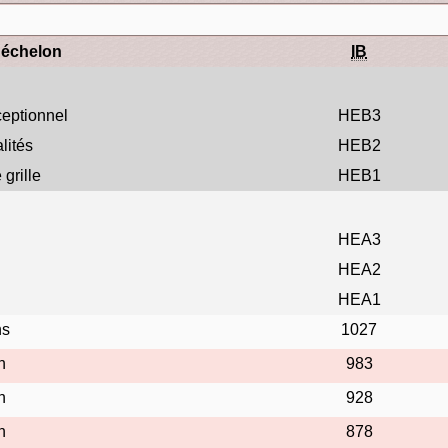
'échelon
IB
eptionnel
HEB3
lités
HEB2
 grille
HEB1
HEA3
HEA2
HEA1
ns
1027
n
983
n
928
n
878