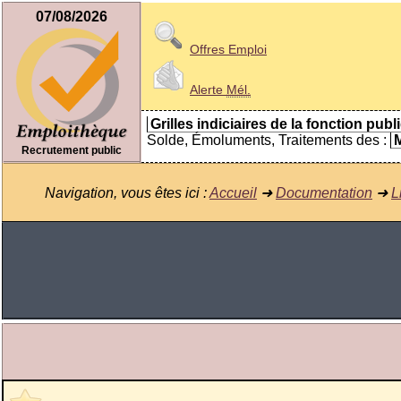
07/08/2026
Offres Emploi
Alerte
Mél.
Grilles indiciaires de la fonction publ
Solde, Émoluments, Traitements des :
M
Recrutement public
Navigation, vous êtes ici :
Accueil
➜
Documentation
➜
L