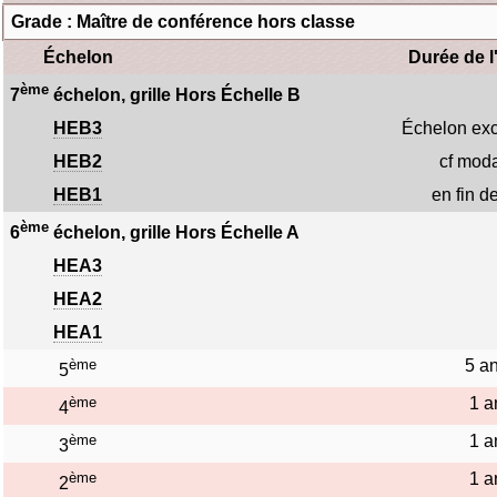
Grade : Maître de conférence hors classe
Échelon
Durée de l
ème
7
échelon, grille Hors Échelle B
HEB3
Échelon exc
HEB2
cf moda
HEB1
en fin de
ème
6
échelon, grille Hors Échelle A
HEA3
HEA2
HEA1
ème
5 a
5
ème
1 a
4
ème
1 a
3
ème
1 a
2