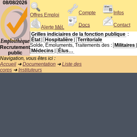
08/08/2026
Compte
Infos
Offres Emploi
Docs
Contact
Alerte
Mél.
Grilles indiciaires de la fonction publique
:
État
|
Hospitalière
|
Territoriale
Solde, Émoluments, Traitements des :
Militaires
|
Recrutement
Médecins
|
Élus…
public
Navigation, vous êtes ici :
Accueil
➜
Documentation
➜
Liste des
corps
➜
Instituteurs