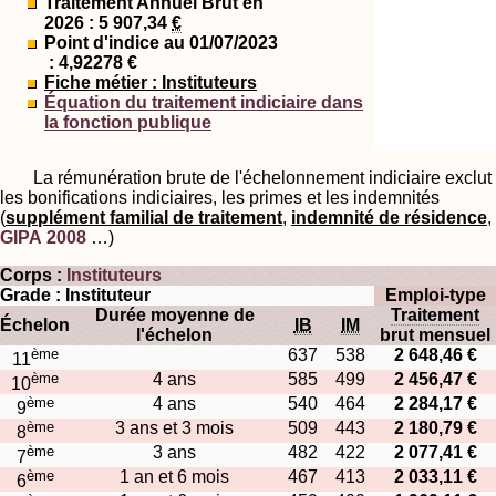
Traitement Annuel Brut en
2026 : 5 907,34
€
Point d'indice au 01/07/2023
: 4,92278 €
Fiche métier : Instituteurs
Équation du traitement indiciaire dans
la fonction publique
La rémunération brute de l'échelonnement indiciaire exclut
les bonifications indiciaires, les primes et les indemnités
(
supplément familial de traitement
,
indemnité de résidence
,
GIPA 2008
…)
Corps :
Instituteurs
Grade : Instituteur
Emploi-type
Durée moyenne de
Traitement
Échelon
IB
IM
l'échelon
brut mensuel
ème
637
538
2 648,46 €
11
ème
4 ans
585
499
2 456,47 €
10
ème
4 ans
540
464
2 284,17 €
9
ème
3 ans et 3 mois
509
443
2 180,79 €
8
ème
3 ans
482
422
2 077,41 €
7
ème
1 an et 6 mois
467
413
2 033,11 €
6