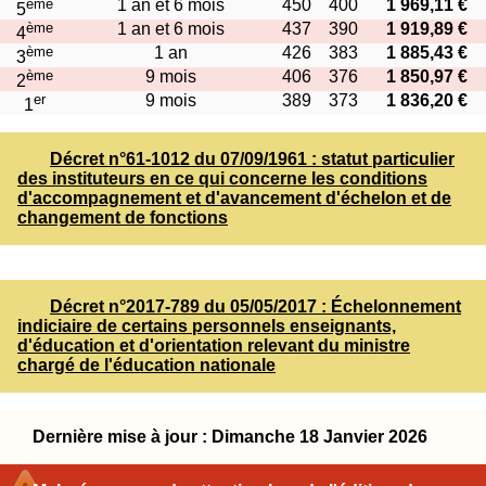
ème
1 an et 6 mois
450
400
1 969,11 €
5
ème
1 an et 6 mois
437
390
1 919,89 €
4
ème
1 an
426
383
1 885,43 €
3
ème
9 mois
406
376
1 850,97 €
2
er
9 mois
389
373
1 836,20 €
1
Décret n°61-1012 du 07/09/1961 : statut particulier
des instituteurs en ce qui concerne les conditions
d'accompagnement et d'avancement d'échelon et de
changement de fonctions
Décret n°2017-789 du 05/05/2017 : Échelonnement
indiciaire de certains personnels enseignants,
d'éducation et d'orientation relevant du ministre
chargé de l'éducation nationale
Dernière mise à jour : Dimanche 18 Janvier 2026