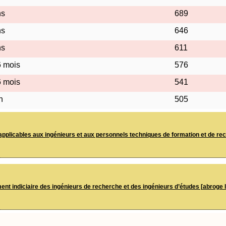
ns
689
ns
646
ns
611
6 mois
576
6 mois
541
n
505
applicables aux ingénieurs et aux personnels techniques de formation et de rech
nt indiciaire des ingénieurs de recherche et des ingénieurs d’études [abroge 