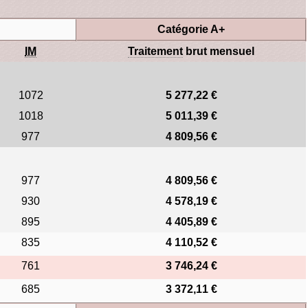
Catégorie A+
IM
Traitement
brut mensuel
1072
5 277,22 €
1018
5 011,39 €
977
4 809,56 €
977
4 809,56 €
930
4 578,19 €
895
4 405,89 €
835
4 110,52 €
761
3 746,24 €
685
3 372,11 €