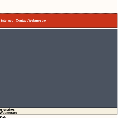
 internet :
Contact Webmestre
artenaires
Webmestre
gne