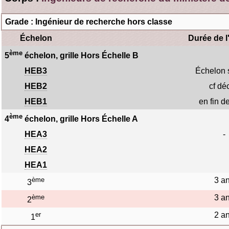
Grade : Ingénieur de recherche hors classe
Échelon
Durée de l
ème
5
échelon, grille Hors Échelle B
HEB3
Échelon 
HEB2
cf dé
HEB1
en fin d
ème
4
échelon, grille Hors Échelle A
HEA3
-
HEA2
HEA1
ème
3 a
3
ème
3 a
2
er
2 a
1