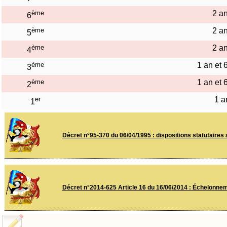
ème
2 a
6
ème
2 a
5
ème
2 a
4
ème
1 an et 
3
ème
1 an et 
2
er
1 a
1
Décret n°95-370 du 06/04/1995 : dispositions statutaires 
Décret n°2014-625 Article 16 du 16/06/2014 : Échelonneme