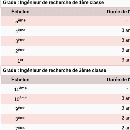
Grade : Ingénieur de recherche de 1ère classe
Échelon
Durée de l
ème
-
5
ème
3 a
4
ème
3 a
3
ème
3 a
2
er
3 a
1
Grade : Ingénieur de recherche de 2ème classe
Échelon
Durée de l
ème
-
11
ème
3 a
10
ème
3 a
9
ème
2 a
8
ème
2 a
7