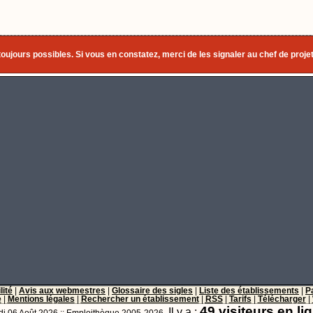
toujours possibles. Si vous en constatez, merci de les signaler au chef de projet
lité
|
Avis aux webmestres
|
Glossaire des sigles
|
Liste des établissements
|
P
e
|
Mentions légales
|
Rechercher un établissement
|
RSS
|
Tarifs
|
Télécharger
|
49 visiteurs en li
Il y a :