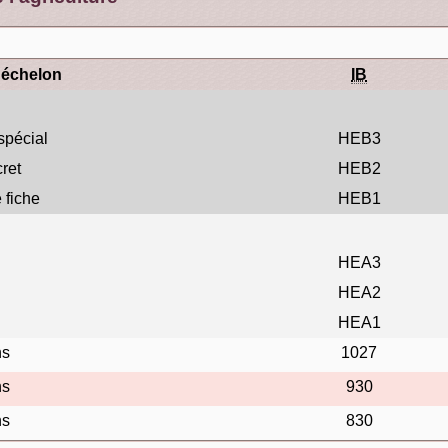
'échelon
IB
spécial
HEB3
cret
HEB2
e fiche
HEB1
HEA3
HEA2
HEA1
ns
1027
ns
930
ns
830