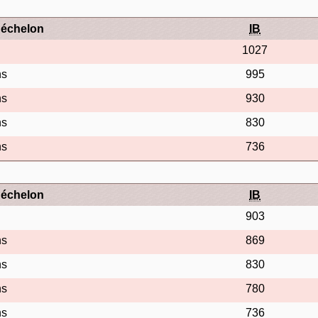
'échelon
IB
1027
ns
995
ns
930
ns
830
ns
736
'échelon
IB
903
ns
869
ns
830
ns
780
ns
736