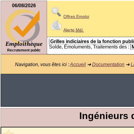
06/08/2026
Offres Emploi
Alerte
Mél.
Grilles indiciaires de la fonction publ
Solde, Émoluments, Traitements des :
M
Recrutement public
Navigation, vous êtes ici :
Accueil
➜
Documentation
➜
L
Ingénieurs 