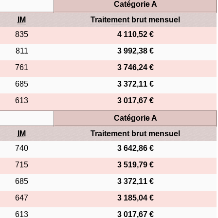
Catégorie A
IM
Traitement
brut mensuel
835
4 110,52 €
811
3 992,38 €
761
3 746,24 €
685
3 372,11 €
613
3 017,67 €
Catégorie A
IM
Traitement
brut mensuel
740
3 642,86 €
715
3 519,79 €
685
3 372,11 €
647
3 185,04 €
613
3 017,67 €