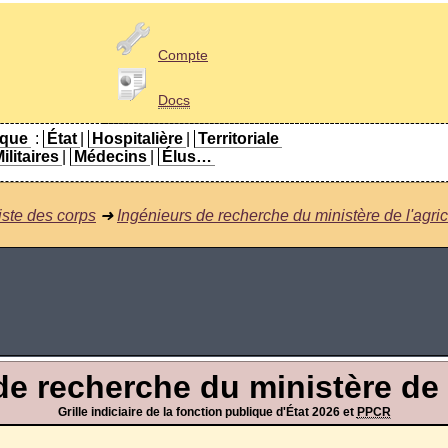
Compte
Docs
ique
:
État
|
Hospitalière
|
Territoriale
ilitaires
|
Médecins
|
Élus…
iste des corps
➜
Ingénieurs de recherche du ministère de l'agric
de recherche du ministère de l
Grille indiciaire de la fonction publique d'État 2026 et
PPCR