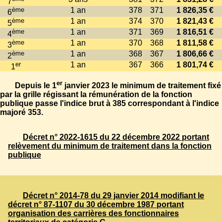
7
ème
1 an
378
371
1 826,35 €
6
ème
1 an
374
370
1 821,43 €
5
ème
1 an
371
369
1 816,51 €
4
ème
1 an
370
368
1 811,58 €
3
ème
1 an
368
367
1 806,66 €
2
er
1 an
367
366
1 801,74 €
1
er
Depuis le 1
janvier 2023 le minimum de traitement fixé
par la grille régissant la rémunération de la fonction
publique passe l'indice brut à 385 correspondant à l'indice
majoré 353.
Décret n° 2022-1615 du 22 décembre 2022 portant
relèvement du minimum de traitement dans la fonction
publique
Décret n° 2014-78 du 29 janvier 2014 modifiant le
décret n° 87-1107 du 30 décembre 1987 portant
organisation des carrières des fonctionnaires