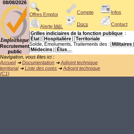
08/08/2026
Compte
Infos
Offres Emploi
Docs
Contact
Alerte
Mél.
Grilles indiciaires de la fonction publique
:
État
|
Hospitalière
|
Territoriale
Solde, Émoluments, Traitements des :
Militaires
|
Recrutement
Médecins
|
Élus…
public
Navigation, vous êtes ici :
Accueil
➜
Documentation
➜
Adjoint technique
territorial
➜
Liste des corps
➜
Adjoint technique
(C1)