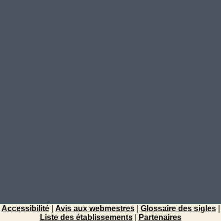
Accessibilité
|
Avis aux webmestres
|
Glossaire des sigles
|
Liste des établissements
|
Partenaires