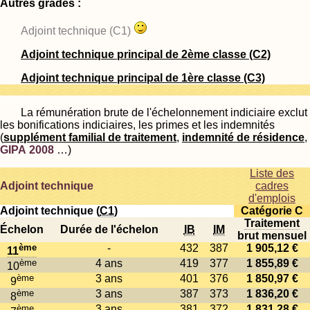
Autres grades :
Adjoint technique (C1)
Adjoint technique principal de 2ème classe (C2)
Adjoint technique principal de 1ère classe (C3)
La rémunération brute de l'échelonnement indiciaire exclut
les bonifications indiciaires, les primes et les indemnités
(
supplément familial de traitement
,
indemnité de résidence
,
GIPA 2008
…)
Liste des
Adjoint technique
cadres
d'emplois
Adjoint technique (
C1
)
Catégorie C
Traitement
Échelon
Durée de l'échelon
IB
IM
brut mensuel
ème
-
432
387
1 905,12 €
11
ème
4 ans
419
377
1 855,89 €
10
ème
3 ans
401
376
1 850,97 €
9
ème
3 ans
387
373
1 836,20 €
8
ème
3 ans
381
372
1 831,28 €