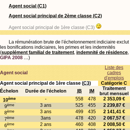
Agent social (C1)
Agent social principal de 2ème classe (C2)
Agent social principal de 1ère classe (C3)
La rémunération brute de l'échelonnement indiciaire exclut
les bonifications indiciaires, les primes et les indemnités
(
supplément familial de traitement
,
indemnité de résidence
,
GIPA 2008
…)
Liste des
Agent social
cadres
d'emplois
Agent social principal de 1ère classe (
C3
)
Catégorie C
Traitement
Échelon
Durée de l'échelon
IB
IM
brut mensuel
ème
-
558
478
2 353,09 €
10
ème
3 ans
525
455
2 239,87 €
9
ème
3 ans
499
435
2 141,41 €
8
ème
3ans
478
420
2 067,57 €
7
ème
2 ans
460
408
2 008,50 €
6