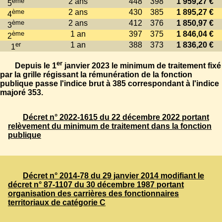
ème
2 ans
448
398
1 959,27 €
5
ème
2 ans
430
385
1 895,27 €
4
ème
2 ans
412
376
1 850,97 €
3
ème
1 an
397
375
1 846,04 €
2
er
1 an
388
373
1 836,20 €
1
er
Depuis le 1
janvier 2023 le minimum de traitement fixé
par la grille régissant la rémunération de la fonction
publique passe l'indice brut à 385 correspondant à l'indice
majoré 353.
Décret n° 2022-1615 du 22 décembre 2022 portant
relèvement du minimum de traitement dans la fonction
publique
Décret n° 2014-78 du 29 janvier 2014 modifiant le
décret n° 87-1107 du 30 décembre 1987 portant
organisation des carrières des fonctionnaires
territoriaux de catégorie C