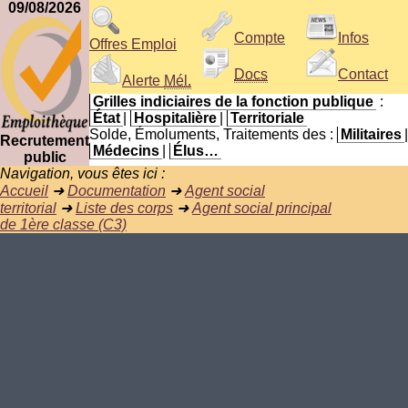
09/08/2026
Compte
Infos
Offres Emploi
Docs
Contact
Alerte
Mél.
Grilles indiciaires de la fonction publique
:
État
|
Hospitalière
|
Territoriale
Solde, Émoluments, Traitements des :
Militaires
|
Recrutement
Médecins
|
Élus…
public
Navigation, vous êtes ici :
Accueil
➜
Documentation
➜
Agent social
territorial
➜
Liste des corps
➜
Agent social principal
de 1ère classe (C3)