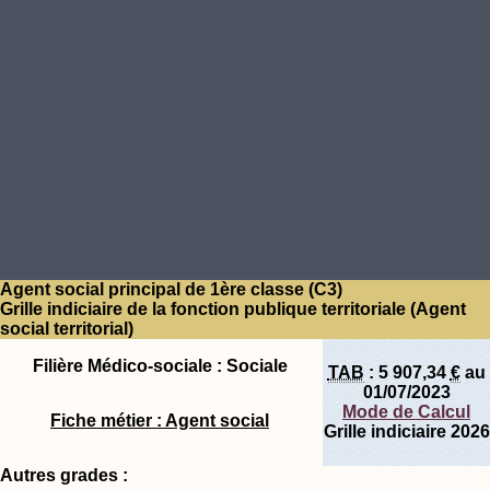
Agent social principal de 1ère classe (C3)
Grille indiciaire de la fonction publique territoriale (Agent
social territorial)
Filière Médico-sociale : Sociale
TAB
:
5 907,34
€
au
01/07/2023
Mode de Calcul
Fiche métier : Agent social
Grille indiciaire 2026
Autres grades :