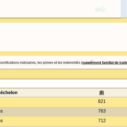
nifications indiciaires, les primes et les indemnités (
supplément familial de trai
'échelon
IB
821
ns
763
ns
712