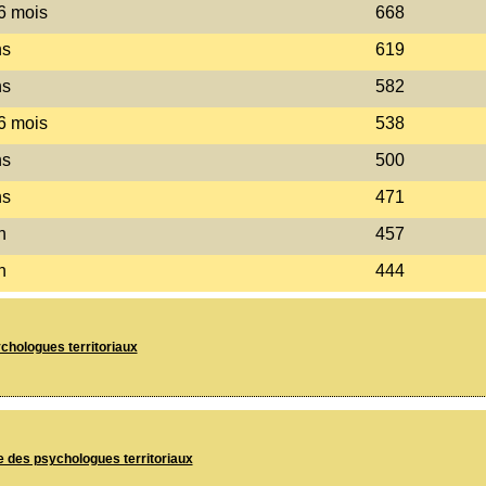
 6 mois
668
ns
619
ns
582
 6 mois
538
ns
500
ns
471
n
457
n
444
chologues territoriaux
e des psychologues territoriaux