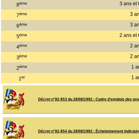
ème
3 ans et
8
ème
3 a
7
ème
3 a
6
ème
2 ans et
5
ème
2 a
4
ème
2 a
3
ème
1 a
2
er
1 a
1
Décret n°92-853 du 28/08/1992 : Cadre d'emplois des psy
Décret n°92-854 du 28/08/1992 : Échelonnement indiciair