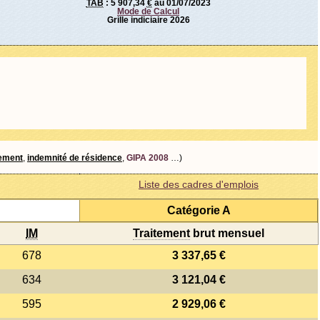
TAB
:
5 907,34
€
au 01/07/2023
Mode de Calcul
Grille indiciaire 2026
tement
,
indemnité de résidence
,
GIPA 2008
…)
Liste des cadres d'emplois
Catégorie A
IM
Traitement
brut mensuel
678
3 337,65 €
634
3 121,04 €
595
2 929,06 €