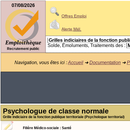
07/08/2026
Offres Emploi
Alerte
Mél.
Grilles indiciaires de la fonction publ
Solde, Émoluments, Traitements des :
M
Recrutement public
Navigation, vous êtes ici :
Accueil
➜
Documentation
➜
P
Psychologue de classe normale
Grille indiciaire de la fonction publique territoriale (Psychologue territorial)
Filière Médico-sociale : Santé