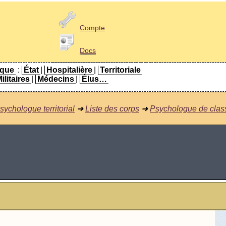
Compte
Docs
ique
:
État
|
Hospitalière
|
Territoriale
ilitaires
|
Médecins
|
Élus…
sychologue territorial
➜
Liste des corps
➜
Psychologue de clas