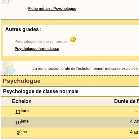
Fiche métier : Psychologue
Autres grades :
Psychologue de classe normale
Psychologue hors classe
La rémunération brute de l'échelonnement indiciaire exclut les bo
Psychologue
Psychologue de classe normale
Échelon
Durée de l
ème
-
11
ème
4 a
10
ème
4 a
9