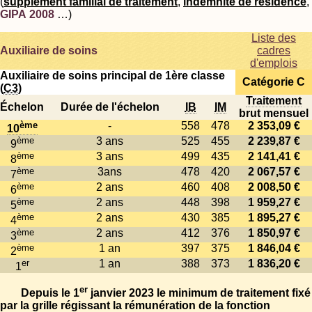
(
supplément familial de traitement
,
indemnité de résidence
,
GIPA 2008
…)
Liste des
Auxiliaire de soins
cadres
d'emplois
Auxiliaire de soins principal de 1ère classe
Catégorie C
(
C3
)
Traitement
Échelon
Durée de l'échelon
IB
IM
brut mensuel
ème
-
558
478
2 353,09 €
10
ème
3 ans
525
455
2 239,87 €
9
ème
3 ans
499
435
2 141,41 €
8
ème
3ans
478
420
2 067,57 €
7
ème
2 ans
460
408
2 008,50 €
6
ème
2 ans
448
398
1 959,27 €
5
ème
2 ans
430
385
1 895,27 €
4
ème
2 ans
412
376
1 850,97 €
3
ème
1 an
397
375
1 846,04 €
2
er
1 an
388
373
1 836,20 €
1
er
Depuis le 1
janvier 2023 le minimum de traitement fixé
par la grille régissant la rémunération de la fonction