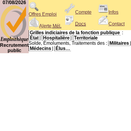
07/08/2026
Compte
Infos
Offres Emploi
Docs
Contact
Alerte
Mél.
Grilles indiciaires de la fonction publique
:
État
|
Hospitalière
|
Territoriale
Solde, Émoluments, Traitements des :
Militaires
|
Recrutement
Médecins
|
Élus…
public