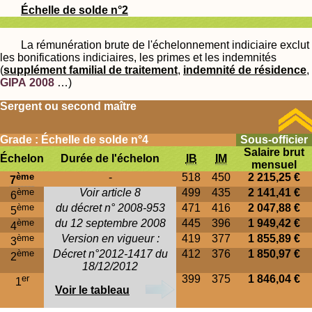
Échelle de solde n°2
La rémunération brute de l'échelonnement indiciaire exclut
les bonifications indiciaires, les primes et les indemnités
(
supplément familial de traitement
,
indemnité de résidence
,
GIPA 2008
…)
Sergent ou second maître
Grade : Échelle de solde n°4
Sous-officier
Salaire brut
Échelon
Durée de l'échelon
IB
IM
mensuel
ème
-
518
450
2 215,25 €
7
ème
Voir article 8
499
435
2 141,41 €
6
ème
du décret n° 2008-953
471
416
2 047,88 €
5
ème
du 12 septembre 2008
445
396
1 949,42 €
4
ème
Version en vigueur :
419
377
1 855,89 €
3
ème
Décret n°2012-1417 du
412
376
1 850,97 €
2
18/12/2012
er
399
375
1 846,04 €
1
Voir le tableau