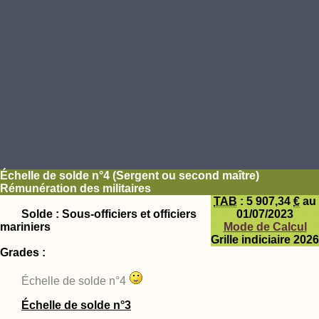
Échelle de solde n°4 (Sergent ou second maître)
Rémunération des militaires
TAB
:
5 907,34
€
au
Solde : Sous-officiers et officiers
01/07/2023
mariniers
Mode de Calcul
Grille indiciaire 2026
Grades :
Échelle de solde n°4
Échelle de solde n°3