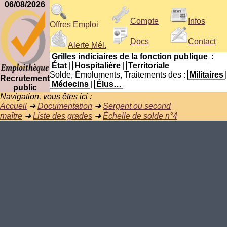
06/08/2026
Compte
Infos
Offres Emploi
Docs
Contact
Alerte
Mél.
Grilles indiciaires de la fonction publique
:
État
|
Hospitalière
|
Territoriale
Solde, Émoluments, Traitements des :
Militaires
|
Recrutement
Médecins
|
Élus…
public
Navigation, vous êtes ici :
Accueil
➜
Documentation
➜
Sergent ou second
maître
➜
Liste des grades
➜
Échelle de solde n°4