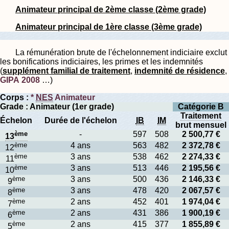
Animateur principal de 2ème classe (2ème grade)
Animateur principal de 1ère classe (3ème grade)
La rémunération brute de l'échelonnement indiciaire exclut
les bonifications indiciaires, les primes et les indemnités
(
supplément familial de traitement
,
indemnité de résidence
,
GIPA 2008
…)
Corps :
*
NES
Animateur
Grade : Animateur (1er grade)
Catégorie B
Traitement
Échelon
Durée de l'échelon
IB
IM
brut mensuel
ème
-
597
508
2 500,77 €
13
ème
4 ans
563
482
2 372,78 €
12
ème
3 ans
538
462
2 274,33 €
11
ème
3 ans
513
446
2 195,56 €
10
ème
3 ans
500
436
2 146,33 €
9
ème
3 ans
478
420
2 067,57 €
8
ème
2 ans
452
401
1 974,04 €
7
ème
2 ans
431
386
1 900,19 €
6
ème
2 ans
415
377
1 855,89 €
5