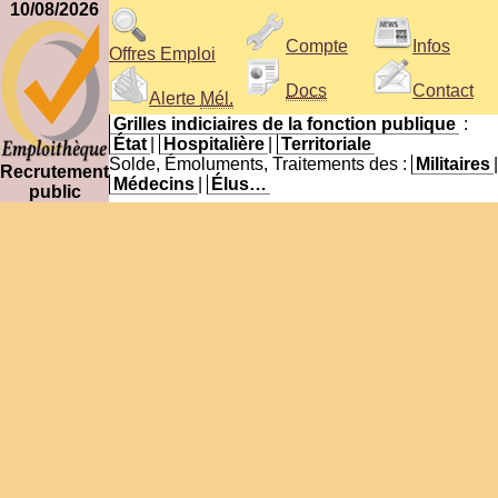
10/08/2026
Compte
Infos
Offres Emploi
Docs
Contact
Alerte
Mél.
Grilles indiciaires de la fonction publique
:
État
|
Hospitalière
|
Territoriale
Solde, Émoluments, Traitements des :
Militaires
|
Recrutement
Médecins
|
Élus…
public