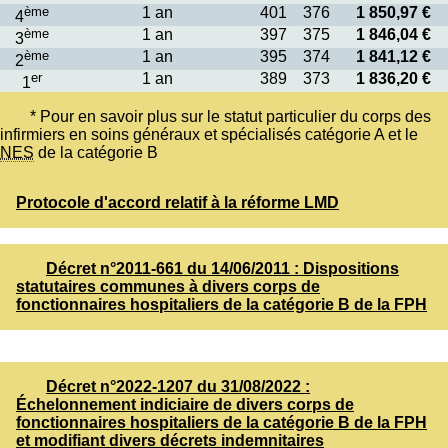
ème
1 an
401
376
1 850,97 €
4
ème
1 an
397
375
1 846,04 €
3
ème
1 an
395
374
1 841,12 €
2
er
1 an
389
373
1 836,20 €
1
* Pour en savoir plus sur le statut particulier du corps des
infirmiers en soins généraux et spécialisés catégorie A et le
NES
de la catégorie B
Protocole d'accord relatif à la réforme LMD
Décret n°2011-661 du 14/06/2011 : Dispositions
statutaires communes à divers corps de
fonctionnaires hospitaliers de la catégorie B de la FPH
Décret n°2022-1207 du 31/08/2022 :
Échelonnement indiciaire de divers corps de
fonctionnaires hospitaliers de la catégorie B de la FPH
et modifiant divers décrets indemnitaires