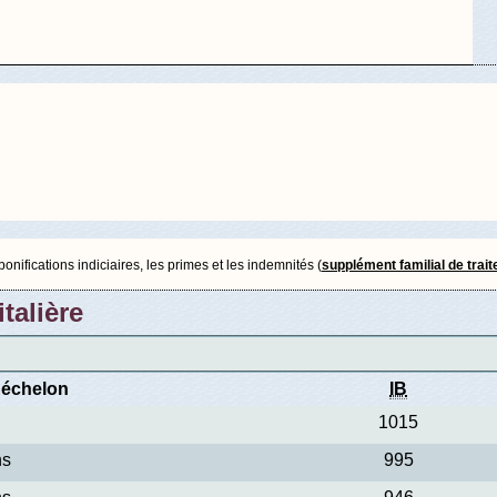
nifications indiciaires, les primes et les indemnités (
supplément familial de trai
talière
'échelon
IB
1015
ns
995