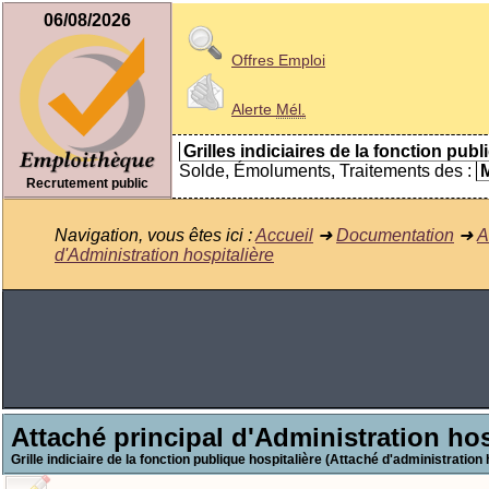
06/08/2026
Offres Emploi
Alerte
Mél.
Grilles indiciaires de la fonction publ
Solde, Émoluments, Traitements des :
M
Recrutement public
Navigation, vous êtes ici :
Accueil
➜
Documentation
➜
A
d'Administration hospitalière
Attaché principal d'Administration hos
Grille indiciaire de la fonction publique hospitalière (Attaché d'administration 