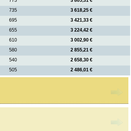
773
3 805,31 €
735
3 618,25 €
695
3 421,33 €
655
3 224,42 €
610
3 002,90 €
580
2 855,21 €
540
2 658,30 €
505
2 486,01 €