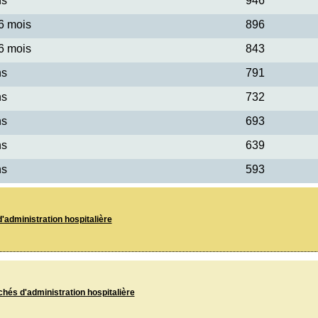
ns
946
 6 mois
896
 6 mois
843
ns
791
ns
732
ns
693
ns
639
ns
593
'administration hospitalière
chés d'administration hospitalière