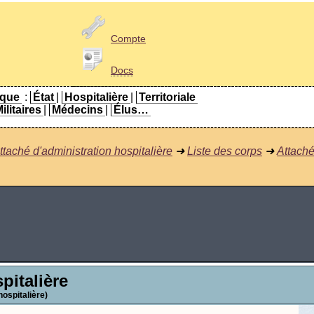
Compte
Docs
ique
:
État
|
Hospitalière
|
Territoriale
ilitaires
|
Médecins
|
Élus…
ttaché d'administration hospitalière
➜
Liste des corps
➜
Attaché
pitalière
hospitalière)