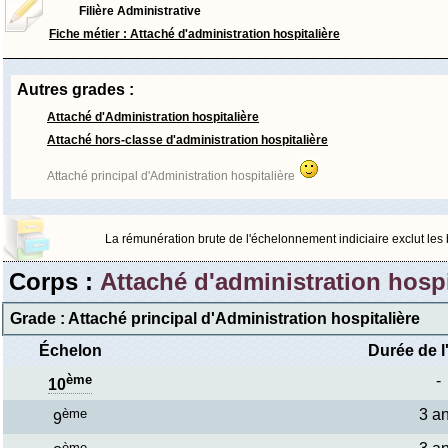
Filière Administrative
Fiche métier : Attaché d'administration hospitalière
Autres grades :
Attaché d'Administration hospitalière
Attaché hors-classe d'administration hospitalière
Attaché principal d'Administration hospitalière
La rémunération brute de l'échelonnement indiciaire exclut les bo
Corps :
Attaché d'administration hospi
Grade : Attaché principal d'Administration hospitalière
Échelon
Durée de l
ème
-
10
ème
3 a
9
ème