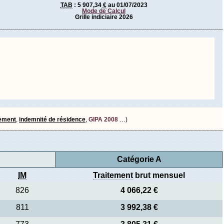
TAB
:
5 907,34
€
au 01/07/2023
Mode de Calcul
Grille indiciaire 2026
tement
,
indemnité de résidence
,
GIPA 2008
…)
Catégorie A
IM
Traitement
brut mensuel
826
4 066,22 €
811
3 992,38 €