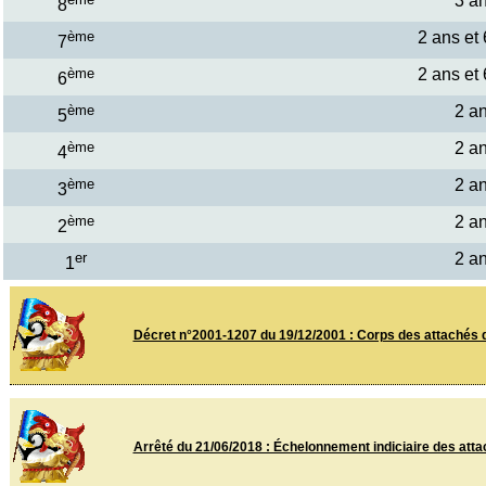
3 a
8
ème
2 ans et
7
ème
2 ans et
6
ème
2 a
5
ème
2 a
4
ème
2 a
3
ème
2 a
2
er
2 a
1
Décret n°2001-1207 du 19/12/2001 : Corps des attachés d
Arrêté du 21/06/2018 : Échelonnement indiciaire des atta