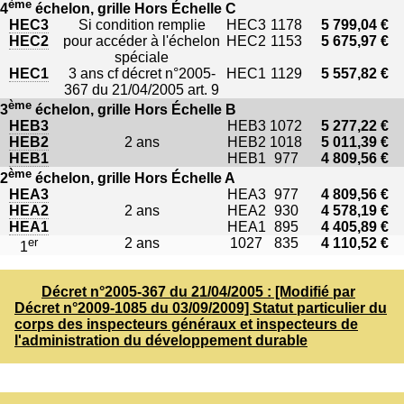
ème
4
échelon, grille Hors Échelle C
HEC3
Si condition remplie
HEC3
1178
5 799,04 €
HEC2
pour accéder à l'échelon
HEC2
1153
5 675,97 €
spéciale
HEC1
3 ans cf décret n°2005-
HEC1
1129
5 557,82 €
367 du 21/04/2005 art. 9
ème
3
échelon, grille Hors Échelle B
HEB3
HEB3
1072
5 277,22 €
HEB2
2 ans
HEB2
1018
5 011,39 €
HEB1
HEB1
977
4 809,56 €
ème
2
échelon, grille Hors Échelle A
HEA3
HEA3
977
4 809,56 €
HEA2
2 ans
HEA2
930
4 578,19 €
HEA1
HEA1
895
4 405,89 €
er
2 ans
1027
835
4 110,52 €
1
Décret n°2005-367 du 21/04/2005 : [Modifié par
Décret n°2009-1085 du 03/09/2009] Statut particulier du
corps des inspecteurs généraux et inspecteurs de
l'administration du développement durable