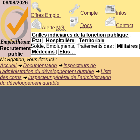
09/08/2026
Compte
Infos
Offres Emploi
Docs
Contact
Alerte
Mél.
Grilles indiciaires de la fonction publique
:
État
|
Hospitalière
|
Territoriale
Solde, Émoluments, Traitements des :
Militaires
|
Recrutement
Médecins
|
Élus…
public
Navigation, vous êtes ici :
Accueil
➜
Documentation
➜
Inspecteurs de
l'administration du développement durable
➜
Liste
des corps
➜
Inspecteur général de l'administration
du développement durable