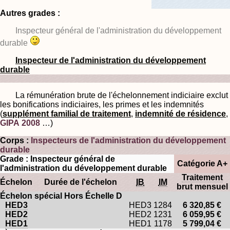
Autres grades :
Inspecteur général de l'administration du développement
durable
Inspecteur de l'administration du développement
durable
La rémunération brute de l'échelonnement indiciaire exclut
les bonifications indiciaires, les primes et les indemnités
(
supplément familial de traitement
,
indemnité de résidence
,
GIPA 2008
…)
Corps :
Inspecteurs de l'administration du développement
durable
Grade : Inspecteur général de
Catégorie A+
l'administration du développement durable
Traitement
Échelon
Durée de l'échelon
IB
IM
brut mensuel
Échelon spécial Hors Échelle D
HED3
HED3
1284
6 320,85 €
HED2
HED2
1231
6 059,95 €
HED1
HED1
1178
5 799,04 €