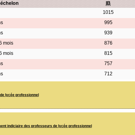
'échelon
IB
1015
ns
995
ns
939
 6 mois
876
 6 mois
815
ns
757
ns
712
de lycée professionnel
ent indiciaire des professeurs de lycée professionnel