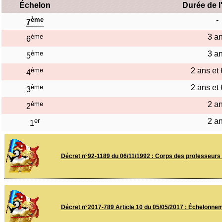
Échelon
Durée de l
ème
-
7
ème
3 a
6
ème
3 a
5
ème
2 ans et
4
ème
2 ans et
3
ème
2 a
2
er
2 a
1
Décret n°92-1189 du 06/11/1992 : Corps des professeurs 
Décret n°2017-789 Article 10 du 05/05/2017 : Échelonnem