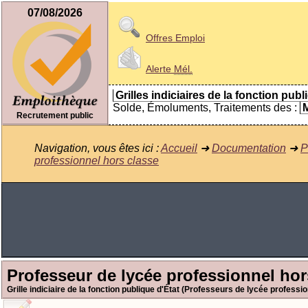
07/08/2026
Offres Emploi
Alerte
Mél.
Grilles indiciaires de la fonction publ
Solde, Émoluments, Traitements des :
M
Recrutement public
Navigation, vous êtes ici :
Accueil
➜
Documentation
➜
P
professionnel hors classe
Professeur de lycée professionnel hor
Grille indiciaire de la fonction publique d'État (Professeurs de lycée professio