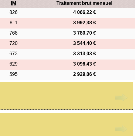
IM
Traitement
brut mensuel
826
4 066,22 €
811
3 992,38 €
768
3 780,70 €
720
3 544,40 €
673
3 313,03 €
629
3 096,43 €
595
2 929,06 €