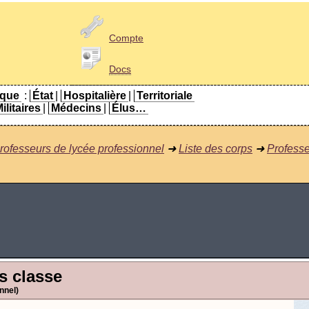
Compte
Docs
ique
:
État
|
Hospitalière
|
Territoriale
ilitaires
|
Médecins
|
Élus…
rofesseurs de lycée professionnel
➜
Liste des corps
➜
Professe
s classe
nnel)