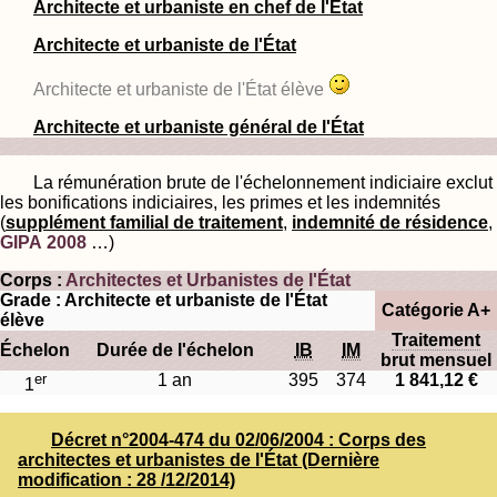
Architecte et urbaniste en chef de l'État
Architecte et urbaniste de l'État
Architecte et urbaniste de l'État élève
Architecte et urbaniste général de l'État
La rémunération brute de l'échelonnement indiciaire exclut
les bonifications indiciaires, les primes et les indemnités
(
supplément familial de traitement
,
indemnité de résidence
,
GIPA 2008
…)
Corps :
Architectes et Urbanistes de l'État
Grade : Architecte et urbaniste de l'État
Catégorie A+
élève
Traitement
Échelon
Durée de l'échelon
IB
IM
brut mensuel
er
1 an
395
374
1 841,12 €
1
Décret n°2004-474 du 02/06/2004 : Corps des
architectes et urbanistes de l'État (Dernière
modification : 28 /12/2014)