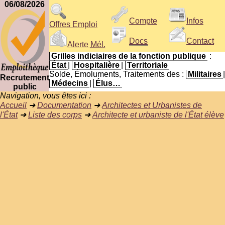
06/08/2026
Compte
Infos
Offres Emploi
Docs
Contact
Alerte
Mél.
Grilles indiciaires de la fonction publique
:
État
|
Hospitalière
|
Territoriale
Solde, Émoluments, Traitements des :
Militaires
|
Recrutement
Médecins
|
Élus…
public
Navigation, vous êtes ici :
Accueil
➜
Documentation
➜
Architectes et Urbanistes de
l'État
➜
Liste des corps
➜
Architecte et urbaniste de l'État élève