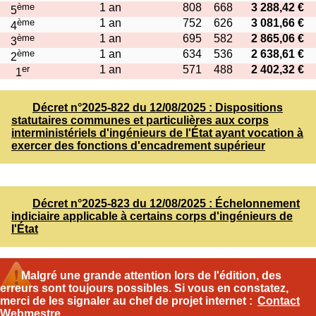
ème
1 an
808
668
3 288,42 €
5
ème
1 an
752
626
3 081,66 €
4
ème
1 an
695
582
2 865,06 €
3
ème
1 an
634
536
2 638,61 €
2
er
1 an
571
488
2 402,32 €
1
Décret n°2025-822 du 12/08/2025 : Dispositions
statutaires communes et particulières aux corps
interministériels d'ingénieurs de l'État ayant vocation à
exercer des fonctions d'encadrement supérieur
Décret n°2025-823 du 12/08/2025 : Échelonnement
indiciaire applicable à certains corps d'ingénieurs de
l'État
Malgré une grande attention lors de l'édition, des
erreurs sont toujours possibles. Si vous en constatez,
merci de les signaler au chef de projet internet :
Contact
Webmestre