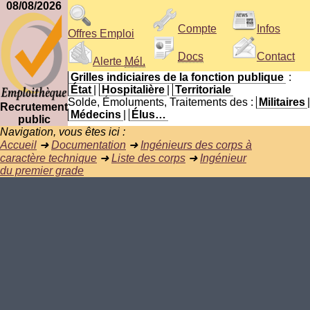
08/08/2026
Compte
Infos
Offres Emploi
Docs
Contact
Alerte
Mél.
Grilles indiciaires de la fonction publique
:
État
|
Hospitalière
|
Territoriale
Solde, Émoluments, Traitements des :
Militaires
|
Recrutement
Médecins
|
Élus…
public
Navigation, vous êtes ici :
Accueil
➜
Documentation
➜
Ingénieurs des corps à
caractère technique
➜
Liste des corps
➜
Ingénieur
du premier grade