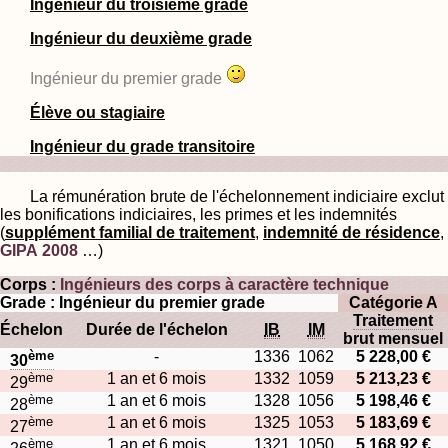
Ingénieur du troisième grade
Ingénieur du deuxième grade
Ingénieur du premier grade
Élève ou stagiaire
Ingénieur du grade transitoire
La rémunération brute de l'échelonnement indiciaire exclut
les bonifications indiciaires, les primes et les indemnités
(
supplément familial de traitement
,
indemnité de résidence
,
GIPA 2008
…)
Corps :
Ingénieurs des corps à caractère technique
Grade : Ingénieur du premier grade
Catégorie A
Traitement
Échelon
Durée de l'échelon
IB
IM
brut mensuel
ème
-
1336
1062
5 228,00 €
30
ème
1 an et 6 mois
1332
1059
5 213,23 €
29
ème
1 an et 6 mois
1328
1056
5 198,46 €
28
ème
1 an et 6 mois
1325
1053
5 183,69 €
27
ème
1 an et 6 mois
1321
1050
5 168,92 €