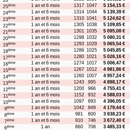
26
ème
1 an et 6 mois
1317
1047
5 154,15 €
25
ème
1 an et 6 mois
1314
1044
5 139,39 €
24
ème
1 an et 6 mois
1310
1041
5 124,62 €
23
ème
1 an et 6 mois
1305
1038
5 109,85 €
22
ème
1 an et 6 mois
1301
1035
5 095,08 €
21
ème
1 an et 6 mois
1298
1032
5 080,31 €
20
ème
1 an et 6 mois
1293
1029
5 065,54 €
19
ème
1 an et 6 mois
1286
1025
5 045,85 €
18
ème
1 an et 6 mois
1280
1021
5 026,16 €
17
ème
1 an et 6 mois
1274
1017
5 006,47 €
16
ème
1 an et 6 mois
1267
1012
4 981,86 €
15
ème
1 an et 6 mois
1260
1007
4 957,24 €
14
ème
1 an et 6 mois
1243
995
4 898,17 €
13
ème
1 an et 6 mois
1200
966
4 755,41 €
12
ème
1 an et 6 mois
1152
932
4 588,03 €
11
ème
1 an et 6 mois
1097
893
4 396,05 €
10
ème
1 an et 6 mois
1042
849
4 179,44 €
9
ème
1 an et 6 mois
981
800
3 938,23 €
8
ème
1 an et 6 mois
910
746
3 672,40 €
7
ème
1 an
860
708
3 485,33 €
6