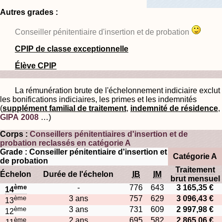
Autres grades :
Conseiller pénitentiaire d'insertion et de probation
CPIP de classe exceptionnelle
Élève CPIP
La rémunération brute de l'échelonnement indiciaire exclut
les bonifications indiciaires, les primes et les indemnités
(
supplément familial de traitement
,
indemnité de résidence
,
GIPA 2008
…)
Corps :
Conseillers pénitentiaires d'insertion et de
probation reclassés en catégorie A
Grade : Conseiller pénitentiaire d'insertion et
Catégorie A
de probation
Traitement
Échelon
Durée de l'échelon
IB
IM
brut mensuel
ème
-
776
643
3 165,35 €
14
ème
3 ans
757
629
3 096,43 €
13
ème
3 ans
731
609
2 997,98 €
12
ème
2 ans
695
582
2 865,06 €