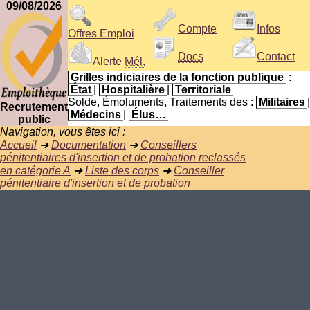
09/08/2026
Compte
Infos
Offres Emploi
Docs
Contact
Alerte
Mél.
Grilles indiciaires de la fonction publique
:
État
|
Hospitalière
|
Territoriale
Solde, Émoluments, Traitements des :
Militaires
|
Recrutement
Médecins
|
Élus…
public
Navigation, vous êtes ici :
Accueil
➜
Documentation
➜
Conseillers
pénitentiaires d'insertion et de probation reclassés
en catégorie A
➜
Liste des corps
➜
Conseiller
pénitentiaire d'insertion et de probation