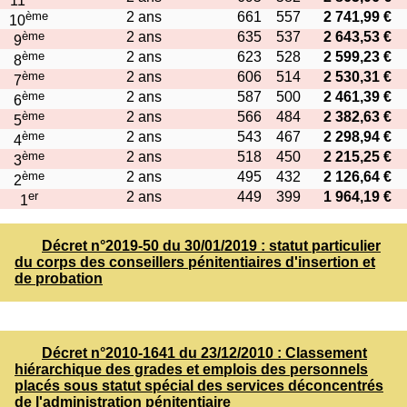
11
ème
2 ans
661
557
2 741,99 €
10
ème
2 ans
635
537
2 643,53 €
9
ème
2 ans
623
528
2 599,23 €
8
ème
2 ans
606
514
2 530,31 €
7
ème
2 ans
587
500
2 461,39 €
6
ème
2 ans
566
484
2 382,63 €
5
ème
2 ans
543
467
2 298,94 €
4
ème
2 ans
518
450
2 215,25 €
3
ème
2 ans
495
432
2 126,64 €
2
er
2 ans
449
399
1 964,19 €
1
Décret n°2019-50 du 30/01/2019 : statut particulier
du corps des conseillers pénitentiaires d'insertion et
de probation
Décret n°2010-1641 du 23/12/2010 : Classement
hiérarchique des grades et emplois des personnels
placés sous statut spécial des services déconcentrés
de l'administration pénitentiaire