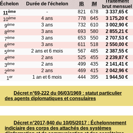
Traitement
Échelon
Durée de l'échelon
IB
IM
brut mensuel
ème
-
821
678
3 337,65 €
11
ème
4 ans
778
645
3 175,20 €
10
ème
3 ans
732
610
3 002,90 €
9
ème
3 ans
693
580
2 855,21 €
8
ème
3 ans
653
550
2 707,53 €
7
ème
3 ans
611
518
2 550,00 €
6
ème
2 ans et 6 mois
567
485
2 387,55 €
5
ème
2 ans
525
455
2 239,87 €
4
ème
2 ans
499
435
2 141,41 €
3
ème
2 ans
469
415
2 042,96 €
2
er
1 an et 6 mois
444
395
1 944,50 €
1
Décret n°69-222 du 06/03/1969 : statut particulier
des agents diplomatiques et consulaires
Décret n°2017-940 du 10/05/2017 : Échelonnement
indiciaire des corps des attachés des systèmes