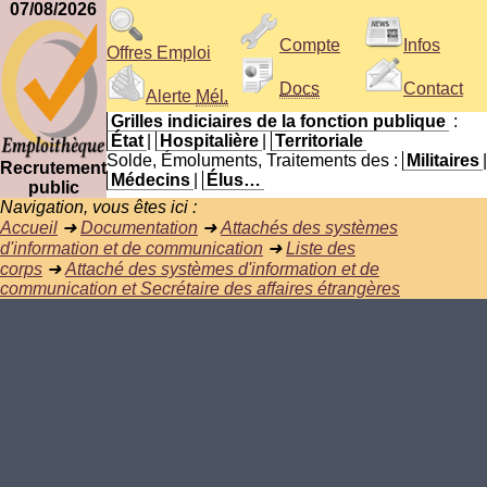
07/08/2026
Compte
Infos
Offres Emploi
Docs
Contact
Alerte
Mél.
Grilles indiciaires de la fonction publique
:
État
|
Hospitalière
|
Territoriale
Solde, Émoluments, Traitements des :
Militaires
|
Recrutement
Médecins
|
Élus…
public
Navigation, vous êtes ici :
Accueil
➜
Documentation
➜
Attachés des systèmes
d'information et de communication
➜
Liste des
corps
➜
Attaché des systèmes d'information et de
communication et Secrétaire des affaires étrangères