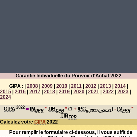
Garantie Individuelle du Pouvoir d'Achat 2022
GIPA
:
|
2008
|
2009
|
2010
|
2011
|
2012
|
2013
|
2014
|
2015
|
2016
|
2017
|
2018
|
2019
|
2020
|
2021
|
2022
|
2023
|
2024
2022
GIPA
=
IM
*
TIB
*
(1
+
IPC
)
-
IM
*
DPR
DPR
m
2017/
m
2021
FPR
TIB
FPR
Calculez votre
GIPA
2022
Pour remplir le formulaire ci-dessous,
il vous suffit de