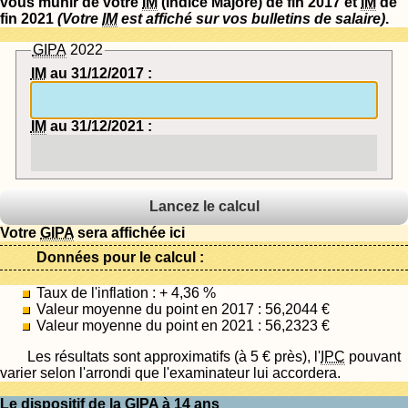
vous munir de votre
IM
(Indice Majoré) de fin 2017 et
IM
de
fin 2021
(Votre
IM
est affiché sur vos bulletins de salaire)
.
GIPA
2022
IM
au 31/12/2017 :
IM
au 31/12/2021 :
Votre
GIPA
sera affichée ici
Données pour le calcul :
Taux de l'inflation : + 4,36 %
Valeur moyenne du point en 2017 : 56,2044 €
Valeur moyenne du point en 2021 : 56,2323 €
Les résultats sont approximatifs (à 5 € près), l'
IPC
pouvant
varier selon l'arrondi que l'examinateur lui accordera.
Le dispositif de la
GIPA
à 14 ans