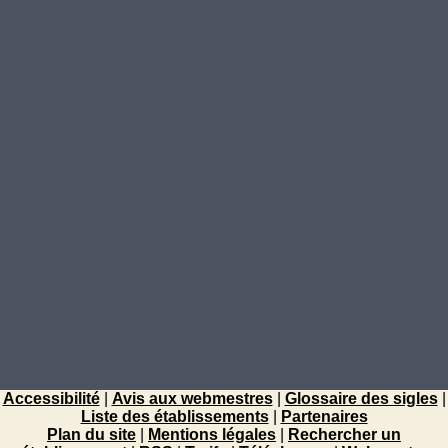
Accessibilité
|
Avis aux webmestres
|
Glossaire des sigles
|
Liste des établissements
|
Partenaires
Plan du site
|
Mentions légales
|
Rechercher un