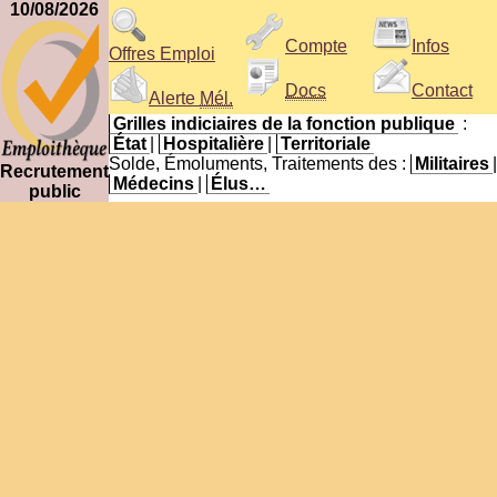
10/08/2026
Compte
Infos
Offres Emploi
Docs
Contact
Alerte
Mél.
Grilles indiciaires de la fonction publique
:
État
|
Hospitalière
|
Territoriale
Solde, Émoluments, Traitements des :
Militaires
|
Recrutement
Médecins
|
Élus…
public