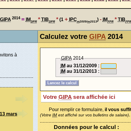
2014
=
*
*
+
-
*
GIPA
IM
TIB
(1
IPC
)
IM
TIB
DPR
DPR
m
2009/
m
2013
FPR
FP
Calculez votre
GIPA
2014
nvitons à
GIPA
2014
IM
au 31/12/2009 :
IM
au 31/12/2013 :
Votre
GIPA
sera affichée ici
Pour remplir ce formulaire,
il vous suff
 13 mars
.
(Votre
IM
est affiché sur vos bulletins de salaire)
Données pour le calcul :