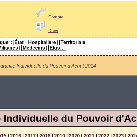
Compte
Docs
ique
:
État
|
Hospitalière
|
Territoriale
ilitaires
|
Médecins
|
Élus…
arantie Individuelle du Pouvoir d'Achat 2014
 Individuelle du Pouvoir d'A
015
|
2016
|
2017
|
2018
|
2019
|
2020
|
2021
|
2022
|
2023
|
202