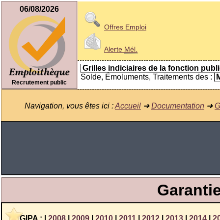
06/08/2026
Offres Emploi
Alerte
Mél.
Grilles indiciaires de la fonction publ
Solde, Émoluments, Traitements des :
M
Recrutement public
Navigation, vous êtes ici :
Accueil
➜
Documentation
➜
G
Garantie
GIPA
:
|
2008
|
2009
|
2010
|
2011
|
2012
|
2013
|
2014
|
2