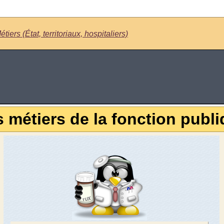
étiers (État, territoriaux, hospitaliers)
 métiers de la fonction publ