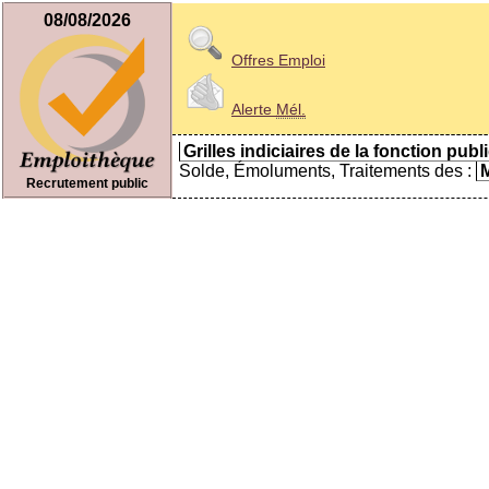
08/08/2026
Offres Emploi
Alerte
Mél.
Grilles indiciaires de la fonction publ
Solde, Émoluments, Traitements des :
M
Recrutement public