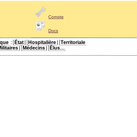
Compte
Docs
ique
:
État
|
Hospitalière
|
Territoriale
ilitaires
|
Médecins
|
Élus…