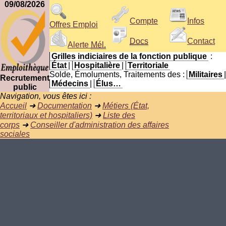
09/08/2026
Compte
Infos
Offres Emploi
Docs
Contact
Alerte
Mél.
Grilles indiciaires de la fonction publique
:
État
|
Hospitalière
|
Territoriale
Solde, Émoluments, Traitements des :
Militaires
|
Recrutement
Médecins
|
Élus…
public
Navigation, vous êtes ici :
Accueil
➜
Documentation
➜
Métiers (État,
territoriaux et hospitaliers)
➜
Liste des
corps
➜
Conseiller d'administration des affaires
sociales