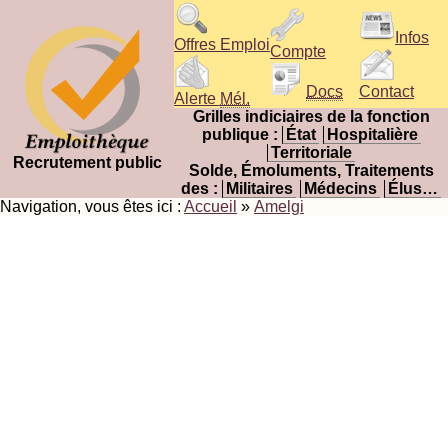
Infos
Offres Emploi
Compte
Docs
Contact
Alerte
Mél.
Grilles indiciaires de la fonction
publique :
État
Hospitalière
Territoriale
Recrutement public
Solde, Émoluments, Traitements
des :
Militaires
Médecins
Élus…
Navigation, vous êtes ici :
Accueil
»
Amelgi