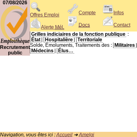
07/08/2026
Compte
Infos
Offres Emploi
Docs
Contact
Alerte
Mél.
Grilles indiciaires de la fonction publique
:
État
|
Hospitalière
|
Territoriale
Solde, Émoluments, Traitements des :
Militaires
|
Recrutement
Médecins
|
Élus…
public
Navigation, vous êtes ici :
Accueil
➜
Amelgi