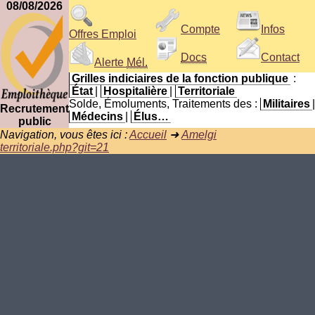
08/08/2026
Compte
Infos
Offres Emploi
Docs
Contact
Alerte
Mél.
Grilles indiciaires de la fonction publique
:
État
|
Hospitalière
|
Territoriale
Solde, Émoluments, Traitements des :
Militaires
|
Recrutement
Médecins
|
Élus…
public
Navigation, vous êtes ici :
Accueil
➜
Amelgi
territoriale.php?git=21